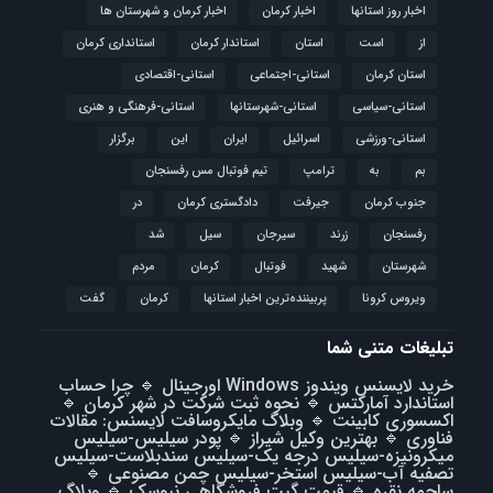
اخبار روز استانها
اخبار کرمان
اخبار کرمان و شهرستان ها
از
است
استان
استاندار کرمان
استانداری کرمان
استان کرمان
استانی-اجتماعی
استانی-اقتصادی
استانی-سیاسی
استانی-شهرستانها
استانی-فرهنگی و هنری
استانی-ورزشی
اسرائیل
ایران
این
برگزار
بم
به
ترامپ
تیم فوتبال مس رفسنجان
جنوب کرمان
جیرفت
دادگستری کرمان
در
رفسنجان
زرند
سیرجان
سیل
شد
شهرستان
شهید
فوتبال
كرمان
مردم
ویروس کرونا
پربیننده‌ترین اخبار استانها
کرمان
گفت
تبلیغات متنی شما
خرید لایسنس ویندوز Windows اورجینال
🔹
چرا حساب
استاندارد آمارکتس
🔹
نحوه ثبت شرکت در شهر کرمان
🔹
اکسسوری کابینت
🔹
وبلاگ مایکروسافت لایسنس: مقالات
فناوری
🔹
بهترین وکیل شیراز
🔹
پودر سیلیس-سیلیس
میکرونیزه-سیلیس درجه یک-سیلیس سندبلاست-سیلیس
تصفیه آب-سیلیس استخر-سیلیس چمن مصنوعی
🔹
ساچمه نقره
🔹
قیمت گیت فروشگاهی نیوسک
🔹
وبلاگ