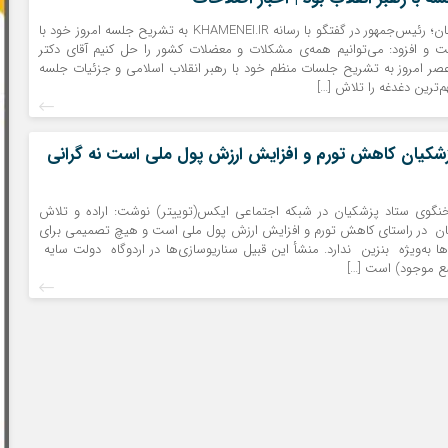
به گزارش نذیر کرمان؛ رئیس‌جمهور در گفتگو با رسانه KHAMENEI.IR به تشریح جلسه امروز خود با
خت و افزود: می‌توانیم همه‌ی مشکلات و معضلات کشور را حل کنیم آقای دکتر
ر امروز به تشریح جلسات منظم خود با رهبر انقلاب اسلامی و جزئیات جلسه
‌ترین دغدغه را تلاش […]
شکیان ⁩کاهش تورم و افزایش ارزش پول ملی است نه گرانی
نگوی ستاد پزشکیان در شبکه اجتماعی ایکس(توییتر) نوشت: اراده و تلاش
یان ⁩ در راستای کاهش تورم و افزایش ارزش پول ملی است و هیچ تصمیمی برای
 به‌ویژه ⁧ بنزین ⁩ ندارد. ‌منشأ این قبیل سناریوسازی‌ها در اردوگاه ⁧ دولت سایه ⁩
ضع موجود)‌ است […]