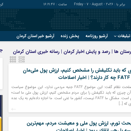
برابر با : Friday - 7 - August - 2026
ساعت :
16:19:48
کر
بلیغات
آرشیو روزنامه
پخش زنده
آرشیو خبر استان کرمان
?
?
ج
هرستان ها | رصد و پایش اخبار کرمان | رسانه خبری استان کرمان
رفسنجان
شهربابک
ریگان
عنبرآباد
 که باید تکلیفش را مشخص کنیم، ارزش پول ملی‌ما‌ن
زرند
فاریاب
ت
سیرجان
فهرج
عضو تشخیص مصلحت نظام گفت: این موضوع FATF جنبه مردمی ندارد، این موضوع سیاست
 آن چیزی که باید تکلیفش را برای مردم مشخص کنیم، ارزش پول ملی ما است؛
این برای مردم مهم است. مشکل ما FATF نیست، کشور ما غنی است. ما اجازه داده‌ایم به یک عده
ای که […]
بحث تورم، ارزش پول ملی و معیشت مردم، مهم‌ترین
 با رهبر انقلاب بود | اخبار اصلاحات