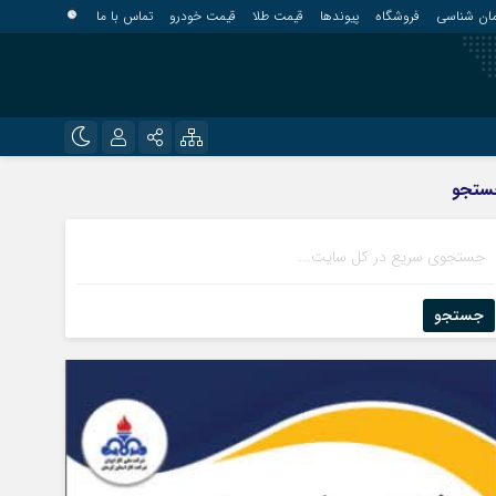
مان شناسی
فروشگاه
پیوندها
قیمت طلا
قیمت خودرو
تماس با ما
?
نام کاربری یا نشانی ایمیل
اینستاگرام
ستجو
قلعه گنج
تلگرام
کهنوج
رمز عبور
روبیکا
کوهبنان
منوجان
جستجو
ایتا
نرماشیر
مرا به خاطر بسپار