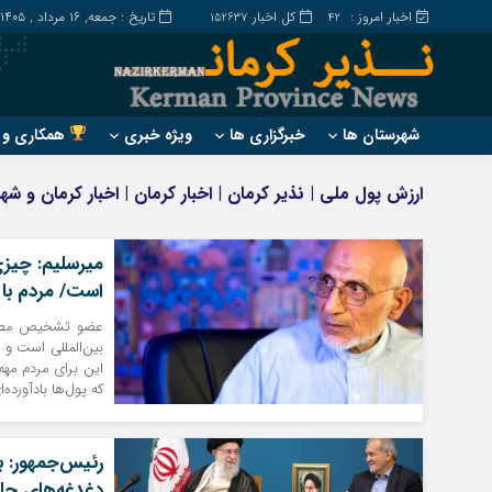
اخبار امروز :
کل اخبار
تاریخ : جمعه, ۱۶ مرداد , ۱۴۰۵
152637
42
شهرستان ها
خبرگزاری ها
ویژه خبری
همکاری و ت
?
?
ارزش پول ملی | نذیر کرمان | اخبار کرمان | اخبار کرمان و ش
ارزوئیه
بم
انار
جیرفت
میرسلیم: چیزی
بافت
رابر
است/ مردم با FATF چه کار دارند؟ | اخبار اصلاحا
بردسیر
راور
بین‌المللی است و
که پول‌ها باد‌آورده‌
رئیس‌جمهور: 
دغدغه‌های جلسه