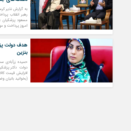
رهبر انقلاب پردا
مسعود پزشکیان عص
امروز پرداخت و مهم
هدف دولت ⁧پز
⁧بنزین
حمیده زرآبادی سخ
دولت ⁧ دکتر پزشک
افزایش قیمت‌ کالاها
(بخوانید بانیان و