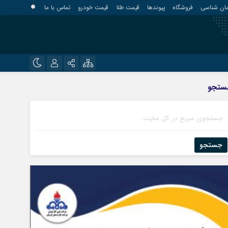
مان شناسی
فروشگاه
پیوندها
قیمت طلا
قیمت خودرو
تماس با ما
?
نام کاربری یا نشانی ایمیل
اینستاگرام
ستجو
قلعه گنج
تلگرام
کهنوج
رمز عبور
روبیکا
کوهبنان
منوجان
جستجو
ایتا
نرماشیر
مرا به خاطر بسپار