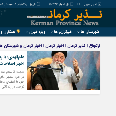
اخبار امروز :
کل اخبار
تاریخ : یکشنبه, ۱۸ مرداد , ۱۴۰۵
152783
65
شهرستان ها
خبرگزاری ها
ویژه خبری
همکاری و ت
?
?
ارتجاع | نذیر کرمان | اخبار کرمان | اخبار کرمان و شهرستان 
ارزوئیه
بم
علم‌الهدی: با 
انار
جیرفت
اخبار اصلاحات
بافت
رابر
بردسیر
راور
در حرم مطهر امام ر
خود با اعضای مجلس
توحید در زندگانی ا