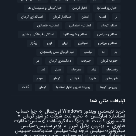
اخبار روز استانها
اخبار کرمان
اخبار کرمان و شهرستان ها
از
است
استان
استاندار کرمان
استانداری کرمان
استان کرمان
استانی-اجتماعی
استانی-اقتصادی
استانی-سیاسی
استانی-شهرستانها
استانی-فرهنگی و هنری
استانی-ورزشی
اسرائیل
ایران
این
برگزار
بم
به
ترامپ
تیم فوتبال مس رفسنجان
جنوب کرمان
جیرفت
دادگستری کرمان
در
رفسنجان
زرند
سیرجان
سیل
شد
شهرستان
شهید
فوتبال
كرمان
مردم
ویروس کرونا
پربیننده‌ترین اخبار استانها
کرمان
گفت
تبلیغات متنی شما
خرید لایسنس ویندوز Windows اورجینال
🔹
چرا حساب
استاندارد آمارکتس
🔹
نحوه ثبت شرکت در شهر کرمان
🔹
اکسسوری کابینت
🔹
وبلاگ مایکروسافت لایسنس: مقالات
فناوری
🔹
بهترین وکیل شیراز
🔹
پودر سیلیس-سیلیس
میکرونیزه-سیلیس درجه یک-سیلیس سندبلاست-سیلیس
تصفیه آب-سیلیس استخر-سیلیس چمن مصنوعی
🔹