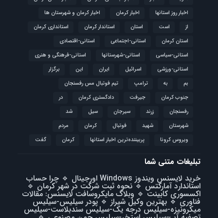
اخبار روز استانها
اخبار کرمان
اخبار کرمان و شهرستان ها
از
است
استان
استاندار کرمان
استانداری کرمان
استان کرمان
استانی-اجتماعی
استانی-اقتصادی
استانی-سیاسی
استانی-شهرستانها
استانی-فرهنگی و هنری
استانی-ورزشی
اسرائیل
ایران
این
برگزار
بم
به
ترامپ
تیم فوتبال مس رفسنجان
جنوب کرمان
جیرفت
دادگستری کرمان
در
رفسنجان
زرند
سیرجان
سیل
شد
شهرستان
شهید
فوتبال
كرمان
مردم
ویروس کرونا
پربیننده‌ترین اخبار استانها
کرمان
گفت
تبلیغات متنی شما
خرید لایسنس ویندوز Windows اورجینال
🔹
چرا حساب
استاندارد آمارکتس
🔹
نحوه ثبت شرکت در شهر کرمان
🔹
اکسسوری کابینت
🔹
وبلاگ مایکروسافت لایسنس: مقالات
فناوری
🔹
بهترین وکیل شیراز
🔹
پودر سیلیس-سیلیس
میکرونیزه-سیلیس درجه یک-سیلیس سندبلاست-سیلیس
تصفیه آب-سیلیس استخر-سیلیس چمن مصنوعی
🔹