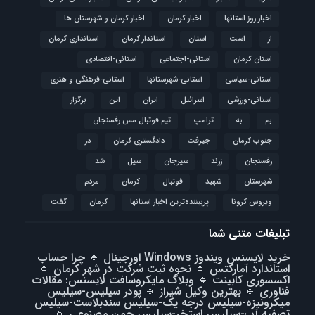
اخبار روز استانها
اخبار کرمان
اخبار کرمان و شهرستان ها
از
است
استان
استاندار کرمان
استانداری کرمان
استان کرمان
استانی-اجتماعی
استانی-اقتصادی
استانی-سیاسی
استانی-شهرستانها
استانی-فرهنگی و هنری
استانی-ورزشی
اسرائیل
ایران
این
برگزار
بم
به
ترامپ
تیم فوتبال مس رفسنجان
جنوب کرمان
جیرفت
دادگستری کرمان
در
رفسنجان
زرند
سیرجان
سیل
شد
شهرستان
شهید
فوتبال
كرمان
مردم
ویروس کرونا
پربیننده‌ترین اخبار استانها
کرمان
گفت
تبلیغات متنی شما
خرید لایسنس ویندوز Windows اورجینال
🔹
چرا حساب
استاندارد آمارکتس
🔹
نحوه ثبت شرکت در شهر کرمان
🔹
اکسسوری کابینت
🔹
وبلاگ مایکروسافت لایسنس: مقالات
فناوری
🔹
بهترین وکیل شیراز
🔹
پودر سیلیس-سیلیس
میکرونیزه-سیلیس درجه یک-سیلیس سندبلاست-سیلیس
تصفیه آب-سیلیس استخر-سیلیس چمن مصنوعی
🔹