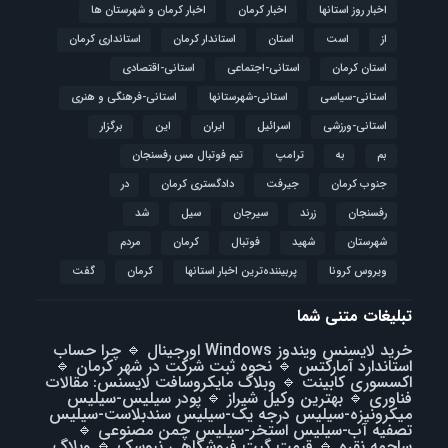
اخبار روز استانها
اخبار کرمان
اخبار کرمان و شهرستان ها
از
است
استان
استاندار کرمان
استانداری کرمان
استان کرمان
استانی-اجتماعی
استانی-اقتصادی
استانی-سیاسی
استانی-شهرستانها
استانی-فرهنگی و هنری
استانی-ورزشی
اسرائیل
ایران
این
برگزار
بم
به
ترامپ
تیم فوتبال مس رفسنجان
جنوب کرمان
جیرفت
دادگستری کرمان
در
رفسنجان
زرند
سیرجان
سیل
شد
شهرستان
شهید
فوتبال
كرمان
مردم
ویروس کرونا
پربیننده‌ترین اخبار استانها
کرمان
گفت
تبلیغات متنی شما
خرید لایسنس ویندوز Windows اورجینال
🔹
چرا حساب
استاندارد آمارکتس
🔹
نحوه ثبت شرکت در شهر کرمان
🔹
اکسسوری کابینت
🔹
وبلاگ مایکروسافت لایسنس: مقالات
فناوری
🔹
بهترین وکیل شیراز
🔹
پودر سیلیس-سیلیس
میکرونیزه-سیلیس درجه یک-سیلیس سندبلاست-سیلیس
تصفیه آب-سیلیس استخر-سیلیس چمن مصنوعی
🔹
ساچمه نقره
🔹
قیمت گیت فروشگاهی نیوسک
🔹
وبلاگ