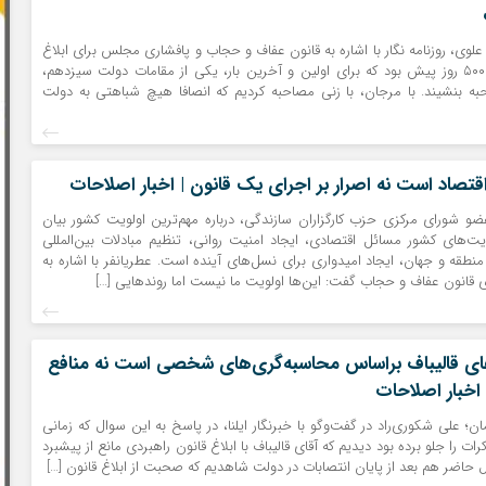
 علوی، روزنامه نگار با اشاره به قانون عفاف و حجاب و پافشاری مجلس برای ابلاغ
آن نوشت: تقریبا ۵۰۰ روز پیش بود که برای اولین و آخرین بار، یکی از مقامات دولت سیزدهم،
ه بنشیند. با مرجان، با زنی مصاحبه کردیم که انصافا هیچ شباهتی به دولت
قتصاد است نه اصرار بر اجرای یک قانون | اخبار اصلاحات
و شورای مرکزی حزب کارگزاران سازندگی، درباره مهم‌ترین اولویت کشور بیان
ویت‌های کشور مسائل اقتصادی، ایجاد امنیت روانی، تنظیم مبادلات بین‌المللی
منطقه و جهان، ایجاد امیدواری برای نسل‌های آینده است. عطریانفر با اشاره به
ی قانون عفاف و حجاب گفت: این‌ها اولویت ما نیست اما روندهایی […]
ی قالیباف براساس محاسبه‌گری‌های شخصی است نه منافع
اخبار اصلاحات
ن؛ علی شکوری‌راد در گفت‌وگو با خبرنگار ایلنا، در پاسخ به این سوال که زمانی
ت را جلو برده بود دیدیم که آقای قالیباف با ابلاغ قانون راهبردی مانع از پیشبرد
 حاضر هم بعد از پایان انتصابات در دولت شاهدیم که صحبت از ابلاغ قانون […]