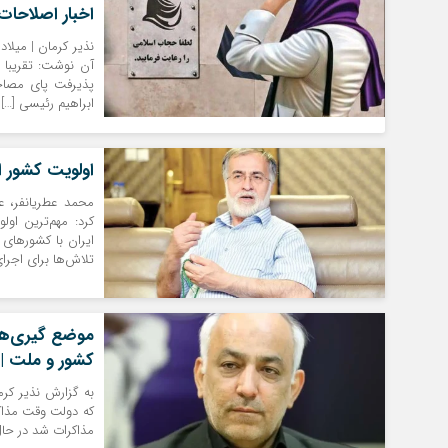
اخبار اصلاحات
نذیر کرمان | میلاد
پذیرفت پای مصاحب
ابراهیم رئیسی […]
اولویت کشور ا
محمد عطریانفر، عض
کرد: مهم‌ترین اول
ایران با کشورهای 
تلاش‌ها برای اجرا
موضع گیری‌ها
کشور و ملت | 
به گزارش نذیر کرما
که دولت وقت مذاکرا
مذاکرات شد در حال