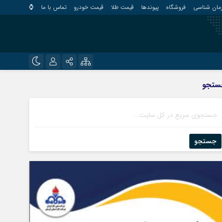
مان شناسی
فروشگاه
پیوندها
قیمت طلا
قیمت خودرو
تماس با ما
⌚
?
نام کاربری یا نشانی ایمیل
اینستاگرام
ستجو
قلعه گنج
تلگرام
کهنوج
رمز عبور
روبیکا
کوهبنان
منوجان
جستجو
ایتا
نرماشیر
مرا به خاطر بسپار