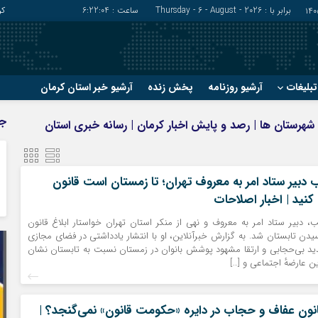
برابر با : Thursday - 6 - August - 2026
ساعت :
6:22:05
کر
بلیغات
آرشیو روزنامه
پخش زنده
آرشیو خبر استان کرمان
?
?
ج
 و شهرستان ها | رصد و پایش اخبار کرمان | رسانه خبری استان
رفسنجان
شهربابک
ریگان
عنبرآباد
زرند
فاریاب
دبیر ستاد امر به معروف تهران؛ تا زمستان است قانون
کنید | اخبار اصلاحات
سیرجان
فهرج
، دبیر ستاد امر به معروف و نهی از منکر استان تهران خواستار ابلاغ قانون
یدن تابستان شد. به گزارش خبرآنلاین، او با انتشار یادداشتی در فضای مجازی
بی‌حجابی و ارتقا مشهود پوشش بانوان در زمستان نسبت به تابستان نشان
ن عارضهٔ اجتماعی و […]
قانون عفاف و حجاب در دایره «حکومت قانون» نمی‌گنجد؟ |