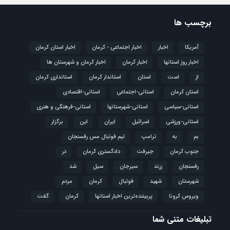
برچسب ها
آمریکا
اخبار
اخبار اجتماعی - کرمان
اخبار استان کرمان
اخبار روز استانها
اخبار کرمان
اخبار کرمان و شهرستان ها
از
است
استان
استاندار کرمان
استانداری کرمان
استان کرمان
استانی-اجتماعی
استانی-اقتصادی
استانی-سیاسی
استانی-شهرستانها
استانی-فرهنگی و هنری
استانی-ورزشی
اسرائیل
ایران
این
برگزار
بم
به
ترامپ
تیم فوتبال مس رفسنجان
جنوب کرمان
جیرفت
دادگستری کرمان
در
رفسنجان
زرند
سیرجان
سیل
شد
شهرستان
شهید
فوتبال
كرمان
مردم
ویروس کرونا
پربیننده‌ترین اخبار استانها
کرمان
گفت
تبلیغات متنی شما