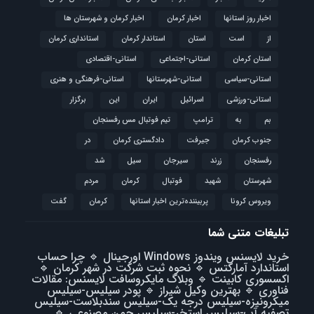
اخبار روز استانها
اخبار کرمان
اخبار کرمان و شهرستان ها
از
است
استان
استاندار کرمان
استانداری کرمان
استان کرمان
استانی-اجتماعی
استانی-اقتصادی
استانی-سیاسی
استانی-شهرستانها
استانی-فرهنگی و هنری
استانی-ورزشی
اسرائیل
ایران
این
برگزار
بم
به
ترامپ
تیم فوتبال مس رفسنجان
جنوب کرمان
جیرفت
دادگستری کرمان
در
رفسنجان
زرند
سیرجان
سیل
شد
شهرستان
شهید
فوتبال
كرمان
مردم
ویروس کرونا
پربیننده‌ترین اخبار استانها
کرمان
گفت
تبلیغات متنی شما
خرید لایسنس ویندوز Windows اورجینال
🔹
چرا حساب
استاندارد آمارکتس
🔹
نحوه ثبت شرکت در شهر کرمان
🔹
اکسسوری کابینت
🔹
وبلاگ مایکروسافت لایسنس: مقالات
فناوری
🔹
بهترین وکیل شیراز
🔹
پودر سیلیس-سیلیس
میکرونیزه-سیلیس درجه یک-سیلیس سندبلاست-سیلیس
تصفیه آب-سیلیس استخر-سیلیس چمن مصنوعی
🔹