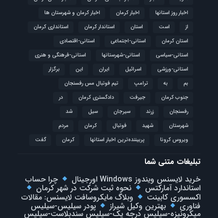
اخبار روز استانها
اخبار کرمان
اخبار کرمان و شهرستان ها
از
است
استان
استاندار کرمان
استانداری کرمان
استان کرمان
استانی-اجتماعی
استانی-اقتصادی
استانی-سیاسی
استانی-شهرستانها
استانی-فرهنگی و هنری
استانی-ورزشی
اسرائیل
ایران
این
برگزار
بم
به
ترامپ
تیم فوتبال مس رفسنجان
جنوب کرمان
جیرفت
دادگستری کرمان
در
رفسنجان
زرند
سیرجان
سیل
شد
شهرستان
شهید
فوتبال
كرمان
مردم
ویروس کرونا
پربیننده‌ترین اخبار استانها
کرمان
گفت
تبلیغات متنی شما
خرید لایسنس ویندوز Windows اورجینال
چرا حساب
استاندارد آمارکتس
نحوه ثبت شرکت در شهر کرمان
اکسسوری کابینت
وبلاگ مایکروسافت لایسنس: مقالات
فناوری
بهترین وکیل شیراز
پودر سیلیس-سیلیس
میکرونیزه-سیلیس درجه یک-سیلیس سندبلاست-سیلیس