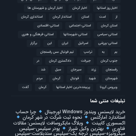
اخبار روز استانها
اخبار کرمان
اخبار کرمان و شهرستان ها
از
است
استان
استاندار کرمان
استانداری کرمان
استان کرمان
استانی-اجتماعی
استانی-اقتصادی
استانی-سیاسی
استانی-شهرستانها
استانی-فرهنگی و هنری
استانی-ورزشی
اسرائیل
ایران
این
برگزار
بم
به
ترامپ
تیم فوتبال مس رفسنجان
جنوب کرمان
جیرفت
دادگستری کرمان
در
رفسنجان
زرند
سیرجان
سیل
شد
شهرستان
شهید
فوتبال
كرمان
مردم
ویروس کرونا
پربیننده‌ترین اخبار استانها
کرمان
گفت
تبلیغات متنی شما
خرید لایسنس ویندوز Windows اورجینال
چرا حساب
استاندارد آمارکتس
نحوه ثبت شرکت در شهر کرمان
اکسسوری کابینت
وبلاگ مایکروسافت لایسنس: مقالات
فناوری
بهترین وکیل شیراز
پودر سیلیس-سیلیس
میکرونیزه-سیلیس درجه یک-سیلیس سندبلاست-سیلیس