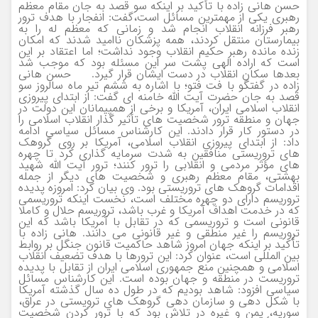
حسن هانی زاده با تأکید بر اینکه سو قصد به جان مقام معظم
رهبری یکی از مهمترین مسائل است،گفت: انفجار با هدف ترور
رهبر فرزانه انقلاب انجام شد و زمانی که معظم له را به
بیمارستان منتقل کردند، همه پزشکان ناامید شدند که امکان
زنده مانده رهبر حکیم انقلاب وجود نداشت؛ اما اعتقاد بر این
است که اراده الهی پشت سر این مسئله بود که موجب شد
بعدها سکان انقلاب در دست ایشان قرار گیرد. حسن هانی
زاده در گفتگو با فت فتو؛ با اشاره به ششم تیر ماه سالروز سو
قصد به جان حضرت آیت الله خامنه ای گفت: از ابتدای پیروزی
انقلاب اسلامی ایران، آمریکا و برخی از همپیمانان این دولت در
جهان و منطقه ترور شخصیت های تأثیر گذار انقلاب اسلامی را
در دستور کار قرار دادند. این کارشناس مسائل سیاسی ادامه
داد: از ابتدای پیروزی انقلاب اسلامی، آمریکا بر روی گروهک
های تروریستی منافقین به شدت سرمایه گذاری کرد تا چهره
های مؤثر مردمی و انقلابی را ترور کنند؛ ترور آیت الله شهید
بهشتی، مقام معظم رهبری و شخصیت های دیگر از جمله
اقدامات گروهک های تروریستی بود. وی بیان کرد: امروزه پدیده
تروریسم دارای دو چهره مختلف است، نخست اینکه تروریسمی
که در خدمت اهداف آمریکا و غرب باشد، تروریسم حلال و کاملا
قانونی است و تروریسمی که در تقابل با آمریکا باشد که این
تروریسم را غیر منطقی و غیر قانونی می دانند. هانی زاده با
تأکید بر اینکه جهان امروز شاهد حاکمیت قانون جنگل بر روابط
بین المللی است، عنوان کرد: این ترورها با هدف تضعیف انقلاب
اسلامی و همچنین منع جمهوری اسلامی ایران از تقابل با پدیده
تروریست در منطقه و جهان بوده است. این کارشناس مسائل
سیاسی افزود: شاهد بودیم که در طول ده سال گذشته آمریکا
با شکل دهی و سازمان دهی گروهک های ترویستی در عراق،
سوریه، یمن و غیره در تلاش بود که با ترور کردن شخصیت