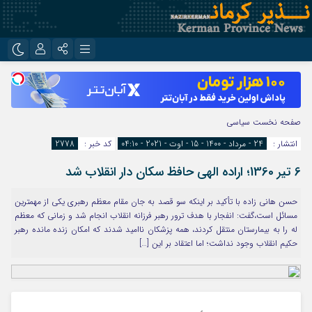
نام کاربری یا نشانی ایمیل
اینستاگرام
تلگرام
روبیکا
ایتا
صفحه نخست
سیاسی
رمز عبور
انتشار :
24 - مرداد - 1400 - 15 - اوت - 2021 - 04:10
کد خبر :
2778
6 تیر 1360؛ اراده الهی حافظ سکان دار انقلاب شد
مرا به خاطر بسپار
حسن هانی زاده با تأکید بر اینکه سو قصد به جان مقام معظم رهبری یکی از مهمترین
مسائل است،گفت: انفجار با هدف ترور رهبر فرزانه انقلاب انجام شد و زمانی که معظم
له را به بیمارستان منتقل کردند، همه پزشکان ناامید شدند که امکان زنده مانده رهبر
حکیم انقلاب وجود نداشت؛ اما اعتقاد بر این […]