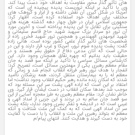
های تأثیر گذار محور مقاومت به اهداف خود دست پیدا کند.
وی با تأکید بر اینکه تروریست پدیده پیچیده ای است که
آمریکا در شکل گیری آن نقش داشته و از ابزار و گروهک های
مختلف برای اهداف خود استفاده کرده است، اظهار کرد:
جمهوری اسلامی ایران در طول چهار دهه گذشته هزینه های
سنگینی برای تقابل با این پدیده پرداخته است و آخرین مورد
آن ترور دو سردار بزرگ سپهبد شهید حاج قاسم سلیمانی و
شهید ابومهدی المهندس و همچنین ترور شهید فخری زاده از
شخصیت های تأثیر گذار علمی کشور بوده است. هانی زاده
گفت: پشت پدیده شوم ترور، آمریکا و غرب قرار دارند و این در
حالی است که آنان مدعی دفاع از حقوق بشر هستند و در
حقیقت باید بدانیم که چهره نفاق همچنان وجود دارد. این
کارشناس مسائل سیاسی با تأکید بر اینکه سو قصد به جان
مقام معظم رهبری یکی از مهمترین مسائل است، تصریح کرد:
انفجار با هدف ترور رهبر فرزانه انقلاب انجام شد و زمانی که
معظم له را به بیمارستان منتقل کردند، همه پزشکان ناامید
شدند که امکان زنده مانده رهبر حکیم انقلاب وجود نداشت؛ اما
اعتقاد بر این است که اراده الهی پشت سر این مسئله بود که
موجب شد بعدها سکان انقلاب در دست ایشان قرار گیرد. وی
خاطر نشان کرد: مقام معظم رهبری به طرز معجزه آسایی از این
سو قصد جان سالم به در بردند و این جزیی از امداد الهی و
غیبی است که در اندیشه و تفکر بشری وجود ندارد، بلکه پشت
سر آن امداد الهی است که به کمک این ملت شتافت و آنکه
معظم له بتواند رهبری این ملت و انقلاب را با دست با کفایت
خود به دست گیرند و هدایت کنند. انتهای پیام/م