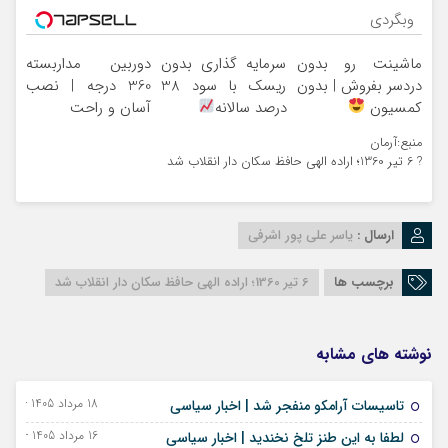
وبگردی
ماشینت رو بدون
سرمایه گذاری بدون
دوربین مداربسته
دردسر بفروش | بدون
ریسک با سود 38
360 درجه | نصب
کمسیون
درصد سالانه
آسان و راحت
منبع:آرمان
? 6 تیر 1360؛ اراده الهی حافظ سکان دار انقلاب شد
ارسال :
یاسر علی پور اشرفی
برچسب ها
6 تیر 1360؛ اراده الهی حافظ سکان دار انقلاب شد
نوشته های مشابه
18 مرداد 1405 - 09 اوت 2026
تاسیسات آرامکو منفجر شد | اخبار سیاسی
16 مرداد 1405 - 07 اوت 2026
لطفا به این طنز تلخ نخندید | اخبار سیاسی