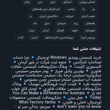
استانی-ورزشی
اسرائیل
ایران
این
برگزار
بم
به
ترامپ
تیم فوتبال مس رفسنجان
جنوب کرمان
جیرفت
دادگستری کرمان
در
رفسنجان
زرند
سیرجان
سیل
شد
شهرستان
شهید
فوتبال
كرمان
مردم
ویروس کرونا
پربیننده‌ترین اخبار استانها
کرمان
گفت
تبلیغات متنی شما
خرید لایسنس ویندوز Windows اورجینال
چرا حساب
استاندارد آمارکتس
نحوه ثبت شرکت در شهر کرمان
اکسسوری کابینت
وبلاگ مایکروسافت لایسنس: مقالات
فناوری
بهترین وکیل شیراز
پودر سیلیس-سیلیس
میکرونیزه-سیلیس درجه یک-سیلیس سندبلاست-سیلیس
تصفیه آب-سیلیس استخر-سیلیس چمن مصنوعی
ساچمه نقره
قیمت گیت فروشگاهی نیوسک
وبلاگ
مایکروسافت لایسنس: مقالات فناوری
لوستر اتاق خواب
لاله زار
You Can Make a Difference for Animals
Today
عمل بینی
مایکروسافت لایسنس: محصولات
اورجینال، اصلی و قانونی
What factory farms
don’t want you to know
سبزیتو: زندگی سبز تو -