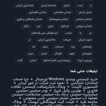
از
است
استان
استاندار کرمان
استانداری کرمان
استان کرمان
استانی-اجتماعی
استانی-اقتصادی
استانی-سیاسی
استانی-شهرستانها
استانی-فرهنگی و هنری
استانی-ورزشی
اسرائیل
ایران
این
برگزار
بم
به
ترامپ
تیم فوتبال مس رفسنجان
جنوب کرمان
جیرفت
دادگستری کرمان
در
رفسنجان
زرند
سیرجان
سیل
شد
شهرستان
شهید
فوتبال
كرمان
مردم
ویروس کرونا
پربیننده‌ترین اخبار استانها
کرمان
گفت
تبلیغات متنی شما
خرید لایسنس ویندوز Windows اورجینال
🔹
چرا حساب
استاندارد آمارکتس
🔹
نحوه ثبت شرکت در شهر کرمان
🔹
اکسسوری کابینت
🔹
وبلاگ مایکروسافت لایسنس: مقالات
فناوری
🔹
بهترین وکیل شیراز
🔹
پودر سیلیس-سیلیس
میکرونیزه-سیلیس درجه یک-سیلیس سندبلاست-سیلیس
تصفیه آب-سیلیس استخر-سیلیس چمن مصنوعی
🔹
ساچمه نقره
🔹
قیمت گیت فروشگاهی نیوسک
🔹
وبلاگ
مایکروسافت لایسنس: مقالات فناوری
🔹
لوستر اتاق خواب