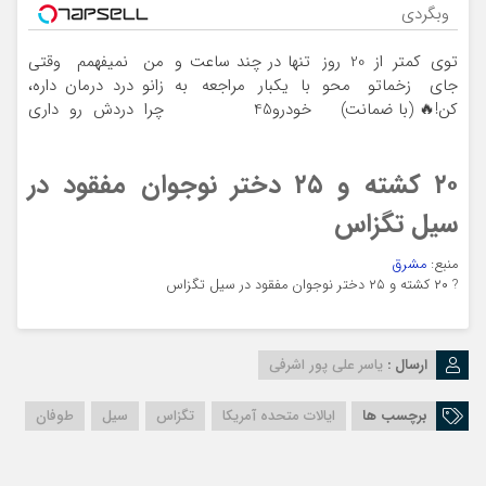
وبگردی
توی کمتر از 20 روز
تنها در چند ساعت و
من نمیفهمم وقتی
جای زخماتو محو
با یکبار مراجعه به
زانو درد درمان داره،
کن!🔥 (با ضمانت)
خودرو45
چرا دردش رو داری
تحمل میکنی؟❗
۲۰ کشته و ۲۵ دختر نوجوان مفقود در
سیل تگزاس
منبع:
مشرق
?
۲۰ کشته و ۲۵ دختر نوجوان مفقود در سیل تگزاس
ارسال :
یاسر علی پور اشرفی
برچسب ها
ایالات متحده آمریکا
تگزاس
سیل
طوفان