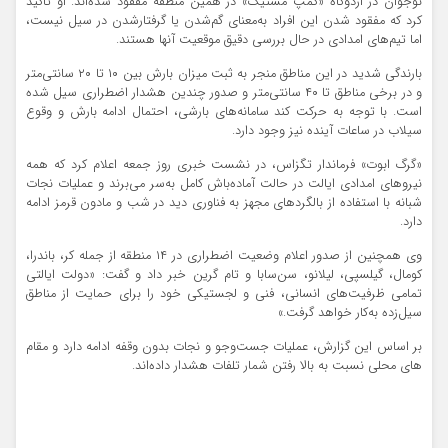
نوجوان در اردوگاه «کمپ مستیک» در همین منطقه مفقود شده‌اند. او تاکید
کرد که مفقود شدن این افراد به‌معنای گم‌شدن یا گرفتارشدن در سیل نیست،
اما تیم‌های امدادی در حال بررسی دقیق موقعیت آنها هستند.
بارندگی شدید در این مناطق منجر به ثبت میزان بارش بین ۱۰ تا ۲۰ سانتی‌متر
و در برخی مناطق تا ۴۰ سانتی‌متر و صدور چندین هشدار اضطراری سیل شده
است. با توجه به حرکت کند سامانه‌های بارشی، احتمال ادامه بارش و وقوع
سیلاب در ساعات آینده نیز وجود دارد.
«گرگ ابوت» فرماندار تگزاس، در نشست خبری روز جمعه اعلام کرد که همه
نیروهای امدادی ایالت در حالت آماده‌باش کامل به‌سر می‌برند و عملیات نجات
شبانه با استفاده از بالگردهای مجهز به فناوری دید در شب و مادون قرمز ادامه
دارد.
وی همچنین از صدور اعلام وضعیت اضطراری در ۱۴ منطقه از جمله کر، باندرا،
کومال، گیلسپی، لیلانو، سن‌سابا و تام گرین خبر داد و گفت: «دولت ایالتی
تمامی ظرفیت‌های انسانی، فنی و لجستیکی خود را برای حمایت از مناطق
سیل‌زده به‌کار خواهد گرفت.»
بر اساس این گزارش، عملیات جست‌وجو و نجات بدون وقفه ادامه دارد و مقام
های محلی نسبت به بالا رفتن شمار تلفات هشدار داده‌اند.