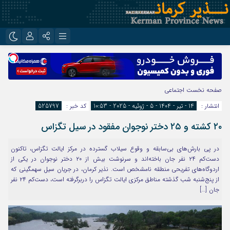
نام کاربری یا نشانی ایمیل
اینستاگرام
تلگرام
روبیکا
ایتا
صفحه نخست
اجتماعی
رمز عبور
انتشار :
14 - تیر - 1404 - 5 - ژوئیه - 2025 - 10:53
کد خبر :
525797
۲۰ کشته و ۲۵ دختر نوجوان مفقود در سیل تگزاس
مرا به خاطر بسپار
در پی بارش‌های بی‌سابقه و وقوع سیلاب گسترده در مرکز ایالت تگزاس، تاکنون
دست‌کم ۲۴ نفر جان باخته‌اند و سرنوشت بیش از ۲۰ دختر نوجوان در یکی از
اردوگاه‌های تفریحی منطقه نامشخص است. نذیر کرمان، در جریان سیل سهمگینی که
از پنج‌شنبه شب گذشته مناطق مرکزی ایالت تگزاس را دربرگرفته است، دست‌کم ۲۴ نفر
جان […]