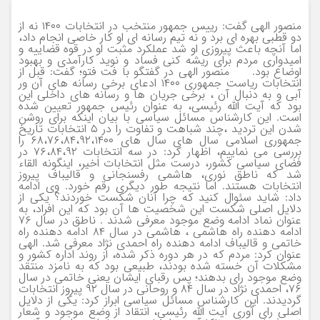
منصور الهی گفت: رییس جمهور منتخب در انتخابات ۱۴۰۰ نه از
دو قطبی بهره ای برد و نه تیم رسانه ای او کار خاصی انجام داد،
اما آنچه باعث پیروزی او شد عملکرد مثبت او در قوه قضاییه و
امیدواری مردم برای ریشه کنی فساد و نوید کارآمدی و بهبود
اوضاع بود. منصور الهی در گفتگو با فت فتو؛ گفت: قبل از
انتخابات ریاست جمهوری ۱۴۰۰ ادعای برخی رسانه های آن ور
آبی و به دنبال آن ، برخی جریان ها و رسانه های داخلی این
بود که آیت الله رئیسی، به عنوان رئیس جمهور تعیین شده
است. این کارشناس مسائل سیاسی با بیان اینکه برای روشن
شدن این تردید ،چند شباهت و تفاوت را در ۵ انتخابات تاریخ
جمهوری اسلامی سال های سال های ۶۸،۷۶،۸۴،۹۲،۱۴۰۰ را
بررسی می نماییم، اظهار کرد: در سه انتخابات ۷۶،۸۴،۹۲ در
فضای سیاسی کشور، درست مثل انتخابات اخیر، اینگونه القاء
شد که ناطق نوری، هاشمی رفسنجانی و قالیباف پیروز
انتخابات هستند. اما نتیجه طور دیگری رقم خورد. وی ادامه
داد: شاید سئوال کنید که چرا آنان شکست خوردند؟ یکی از
دلایل اصلی شکست این شخصیت ها آن بود که این افراد، به
عنوان نماد ادامه وضع موجود معرفی شدند . ناطق در سال ۷۶
ادامه دهنده راه هاشمی ، هاشمی در سال ۸۴ ادامه دهنده راه
خاتمی و قالیباف ادامه دهنده راه احمدی نژاد معرفی شد. الهی
عنوان کرد: مردم که در هر دوره ذکر شده، از روند اداره کشور و
مشکلات آن خسته شده بودند، طبیعی بود که به نامزد منتقد
وضع موجود رای بدهند؛ پس رقبای ایشان یعنی خاتمی در سال
۷۶، احمدی نژاد در سال ۸۴ و روحانی در سال ۹۲ پیروز انتخابات
گردیدند. این کارشناس مسائل سیاسی ابراز کرد: یکی از دلایل
اصلی رای آوری آیت الله رئیسی، انتقاد از وضع موجود و شعار