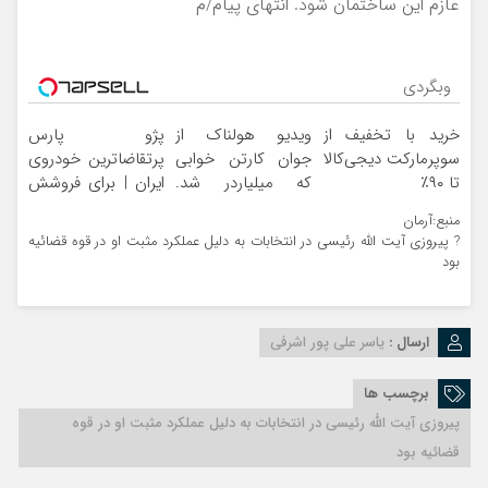
عازم این ساختمان شود. انتهای پیام/م
وبگردی
خرید با تخفیف از
ویدیو هولناک از
پژو پارس
سوپرمارکت دیجی‌کالا
جوان کارتن خوابی
پرتقاضاترین خودروی
تا ۹۰٪
که میلیاردر شد.
ایران | برای فروشش
آموزش رایگان
فرصت رو از دست
منبع:آرمان
نده!
? پیروزی آیت الله رئیسی در انتخابات به دلیل عملکرد مثبت او در قوه قضائیه
بود
ارسال :
یاسر علی پور اشرفی
برچسب ها
پیروزی آیت الله رئیسی در انتخابات به دلیل عملکرد مثبت او در قوه
قضائیه بود