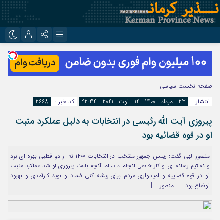
نام کاربری یا نشانی ایمیل
اینستاگرام
تلگرام
روبیکا
ایتا
صفحه نخست
سیاسی
رمز عبور
انتشار :
23 - مرداد - 1400 - 14 - اوت - 2021 - 22:34
کد خبر :
2668
پیروزی آیت الله رئیسی در انتخابات به دلیل عملکرد مثبت
مرا به خاطر بسپار
او در قوه قضائیه بود
منصور الهی گفت: رییس جمهور منتخب در انتخابات ۱۴۰۰ نه از دو قطبی بهره ای برد
و نه تیم رسانه ای او کار خاصی انجام داد، اما آنچه باعث پیروزی او شد عملکرد مثبت
او در قوه قضاییه و امیدواری مردم برای ریشه کنی فساد و نوید کارآمدی و بهبود
اوضاع بود. منصور […]