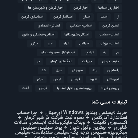
اخبار روز استانها
اخبار کرمان
اخبار کرمان و شهرستان ها
از
است
استان
استاندار کرمان
استانداری کرمان
استان کرمان
استانی-اجتماعی
استانی-اقتصادی
استانی-سیاسی
استانی-شهرستانها
استانی-فرهنگی و هنری
استانی-ورزشی
اسرائیل
ایران
این
برگزار
بم
به
ترامپ
تیم فوتبال مس رفسنجان
جنوب کرمان
جیرفت
دادگستری کرمان
در
رفسنجان
زرند
سیرجان
سیل
شد
شهرستان
شهید
فوتبال
كرمان
مردم
ویروس کرونا
پربیننده‌ترین اخبار استانها
کرمان
گفت
تبلیغات متنی شما
خرید لایسنس ویندوز Windows اورجینال
🔹
چرا حساب
استاندارد آمارکتس
🔹
نحوه ثبت شرکت در شهر کرمان
🔹
اکسسوری کابینت
🔹
وبلاگ مایکروسافت لایسنس: مقالات
فناوری
🔹
بهترین وکیل شیراز
🔹
پودر سیلیس-سیلیس
میکرونیزه-سیلیس درجه یک-سیلیس سندبلاست-سیلیس
تصفیه آب-سیلیس استخر-سیلیس چمن مصنوعی
🔹