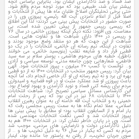
ضد فساد و ضد ناکارآمدی ایشان بود. بنابراین براساس آنچه
پیشتر بیان شد، طبیعی بود که مورد توجه مردم واقع شود.
حتی برخی تحلیلگران اصلاح طلبان ماه ها پیش از انتخابات و
اصلا قبل از اعلام نامزدی آیت الله رئیسی، پیروزی وی را در
صورت حضور در انتخابات پیش بینی می کردند؛ لذا این اطلاق
که رییسی رییس جمهور از پیش تعیین شده است، بی
معناست. وی افزود: نکته دیگر اینکه پیروزی خاتمی در سال ۷۶
و رییسی در ۱۴۰۰ دارای شباهت ها و تفاوت هایی است.
شباهت از این جهت که هر دو منتقد وضع موجود بودند و
تفاوت در اینکه، تیم رسانه ای خاتمی، انتخابات را در یک دو
قطبی قرار داد و شایعه تقلب (بنویسید خاتمی، می خوانند
ناطق)، خطبه های مرحوم هاشمی ، پوستر سلام بر سه سید
فاطمی، شعارهایی چون جامعه مدنی، توسعه سیاسی و آزادی
و… توانست با کسب ۲۰ میلیون ، پیروز انتخابات شود. الهی
بیان کرد: رییس جمهور منتخب در انتخابات ۱۴۰۰ نه از دو قطبی
بهره ای برد و نه تیم رسانه ای او کار خاصی انجام داد، اما آنچه
باعث پیروزی او شد عملکرد مثبت او در قوه قضاییه و امیدواری
مردم برای ریشه کنی فساد و نوید کارآمدی و بهبود اوضاع بود.
این کارشناس مسائل سیاسی تصریح کرد: شباهت انتخابات
۱۴۰۰ با انتخابات ۶۸ نیز در این بود که پس از رحلت امام
خمینی ره و انتخاب آیت الله خامنه ای به عنوان رهبری انقلاب
اسلامی، عملا تمام نگاه ها به سمت رییس مجلسی رفت که
یار امام و از السابقون انقلاب بود؛ او مطابق با پیش بینی ها
پیروز انتخابات شد و کسی نگفت انتخابات مهندسی شده
است. وی در پایان خاطر نشان کرد: در انتخابات ۱۴۰۰ هم به
دلیل ناکارآمدی دولت و نارضایتی های مردمی، موجب شد
مردم به کسی که یکبار در سال ۹۶ به دلیل تخریب ها و … از
سوی جریان تخریب، از رفتن به پاستور جا مانده بود، اینبار