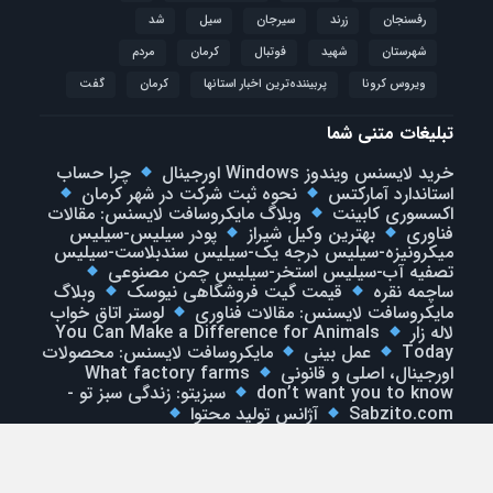
رفسنجان
زرند
سیرجان
سیل
شد
شهرستان
شهید
فوتبال
كرمان
مردم
ویروس کرونا
پربیننده‌ترین اخبار استانها
کرمان
گفت
تبلیغات متنی شما
خرید لایسنس ویندوز Windows اورجینال
چرا حساب
استاندارد آمارکتس
نحوه ثبت شرکت در شهر کرمان
اکسسوری کابینت
وبلاگ مایکروسافت لایسنس: مقالات
فناوری
بهترین وکیل شیراز
پودر سیلیس-سیلیس
میکرونیزه-سیلیس درجه یک-سیلیس سندبلاست-سیلیس
تصفیه آب-سیلیس استخر-سیلیس چمن مصنوعی
ساچمه نقره
قیمت گیت فروشگاهی نیوسک
وبلاگ
مایکروسافت لایسنس: مقالات فناوری
لوستر اتاق خواب
لاله زار
You Can Make a Difference for Animals
Today
عمل بینی
مایکروسافت لایسنس: محصولات
اورجینال، اصلی و قانونی
What factory farms
don’t want you to know
سبزیتو: زندگی سبز تو -
Sabzito.com
آژانس تولید محتوا
خانه
فروشگاه
فراخوان جذب اسپانسر
تماس با ما