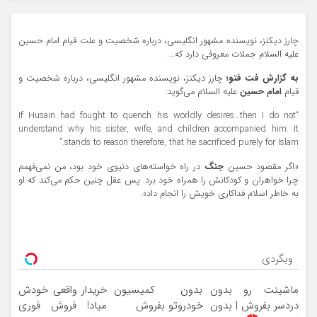
چارز دیکنز، نویسنده مشهور انگلیسی، درباره شخصیت و علت قیام امام حسین
علیه السلام جملات معروفی دارد که….
به گزارش فت فتو؛
چارز دیکنز، نویسنده مشهور انگلیسی، درباره شخصیت و
قیام
امام حسین
علیه السلام می‌گوید:
“If Husain had fought to quench his worldly desires…then I do not
understand why his sister, wife, and children accompanied him. It
stands to reason therefore, that he sacrificed purely for Islam.”
«اگر مقصود حسین
جنگ
در راه خواسته‌های دنیوی خود بود، من نمی‌فهمم
چرا خواهران و کودکانش را همراه خود برد. پس عقل چنین حکم می‌کند که او
به خاطر اسلام فداکاری خویش را انجام داد».
وبگردی
ماشینت رو بدون
بدون کمیسیون
خریدار واقعی خودش
دردسر بفروش | بدون
خودروتو بفروش
میاد! فروش فوری