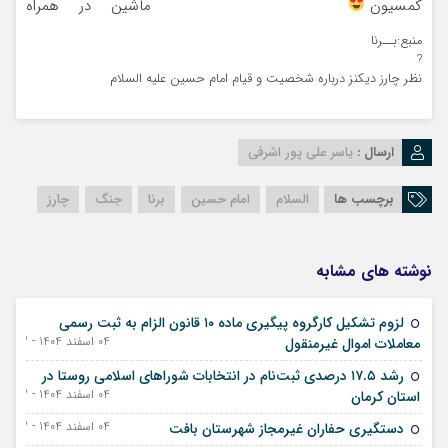
کمسیون
ماشین در همراه
مکانیک
منبع:بــرنا
?
نظر چارز دیکنز درباره شخصیت و قیام امام حسین علیه السلام
ارسال :
یاسر علی پور اشرفی
برچسب ها
السلام
امام حسین
برنا
جنگ
چارز
نوشته های مشابه
لزوم تشکیل کارگروه پیگیری ماده ۱۰ قانون الزام به ثبت رسمی
04 اسفند 1404 - 23 فوریه 2026
معاملات اموال غیرمنقول
رشد ۱۷.۵ درصدی ثبت‌نام در انتخابات شورا‌های اسلامی روستا در
04 اسفند 1404 - 23 فوریه 2026
استان کرمان
04 اسفند 1404 - 23 فوریه 2026
دستگیری حفاران غیرمجاز شهرستان بافت