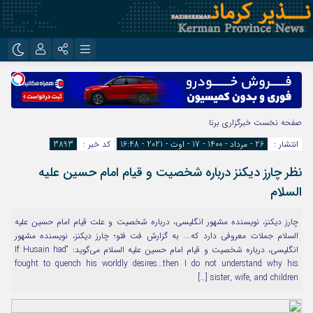
نام کاربری یا نشانی ایمیل
اینستاگرام
تلگرام
روبیکا
ایتا
صفحه نخست
خبرگزاری برنا
رمز عبور
انتشار :
26 - مرداد - 1400 - 17 - اوت - 2021 - 16:48
کد خبر :
3893
نظر چارز دیکنز درباره شخصیت و قیام امام حسین علیه
مرا به خاطر بسپار
السلام
چارز دیکنز، نویسنده مشهور انگلیسی، درباره شخصیت و علت قیام امام حسین علیه
السلام جملات معروفی دارد که…. به گزارش فت فتو؛ چارز دیکنز، نویسنده مشهور
انگلیسی، درباره شخصیت و قیام امام حسین علیه السلام می‌گوید: “If Husain had
fought to quench his worldly desires…then I do not understand why his
sister, wife, and children […]