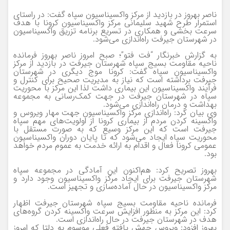
ناصر بهروز در بازدید از مرکز واکسیناسیون سپاه گفت: در راستای
استمرار طرح شهید سلیمانی مرکز واکسیناسیون کرونا با هدف
سرعت بخشی و همکاری در تسریع برنامه تزریق واکسیناسیون
در شهرستان جیرفت راه‌اندازی می‌شود.
به گزارش خبرنگار “فت فتو”؛ صبح امروز ناصر بهروز فرمانده
ناحیه مقاومت بسیج سپاه شهرستان جیرفت در بازدید از مرکز
واکسیناسیون سپاه گفت: کرونا موج دیگری در شهرستان
جیرفت برداشته است که نیاز به مدیریت صحیح برای کنترل و
فرآیند واکسیناسیون این بیماری داشت لذا این مرکز با محوریت
سپاه در شهرستان جیرفت در جهت کمک‌رسانی به مجموعه
بهداشت و درمان راه‌اندازی می‌شود.
وی بیان کرد: راه‌اندازی مرکز واکسیناسیون جهت مهار ویروس و
واکسینه کردن مردم از بیماری کرونا از اولویت‌های مهم سپاه
جیرفت است که این مرکز وسیع که به صورت مستقل با
محوریت سپاه ایجاد می‌شود که تا پایان دوران واکسیناسیون
عمومی کرونا فعال و اقدام به ارائه خدمت به عموم مردم خواهد
بود.
بهروز تصریح کرد: هم‌اکنون این آمادگی در مجموعه سپاه
شهرستان جیرفت برای ایجاد مرکز واکسیناسیون وجود دارد و
مرکز واکسیناسیون در حال آماده‌سازی و تجهیز است.
فرمانده ناحیه مقاومت بسیج سپاه شهرستان جیرفت اظهار
کرد: این مرکز به منظور افزایش سرعت واکسینه کردن گروه‌های
هدف در شهرستان جیرفت در حال راه‌اندازی است.
بهروز افزود: ویروس جهش یافته فعلی موسوم به دلتا که امروز