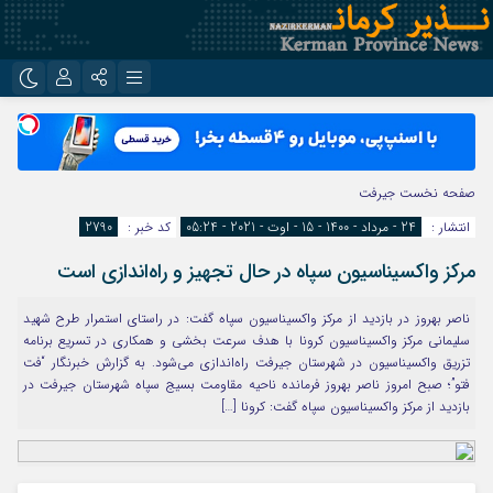
نام کاربری یا نشانی ایمیل
اینستاگرام
تلگرام
روبیکا
ایتا
صفحه نخست
جیرفت
رمز عبور
انتشار :
24 - مرداد - 1400 - 15 - اوت - 2021 - 05:24
کد خبر :
2790
مرکز واکسیناسیون سپاه در حال تجهیز و راه‌اندازی است
مرا به خاطر بسپار
ناصر بهروز در بازدید از مرکز واکسیناسیون سپاه گفت: در راستای استمرار طرح شهید
سلیمانی مرکز واکسیناسیون کرونا با هدف سرعت بخشی و همکاری در تسریع برنامه
تزریق واکسیناسیون در شهرستان جیرفت راه‌اندازی می‌شود. به گزارش خبرنگار “فت
فتو”؛ صبح امروز ناصر بهروز فرمانده ناحیه مقاومت بسیج سپاه شهرستان جیرفت در
بازدید از مرکز واکسیناسیون سپاه گفت: کرونا […]