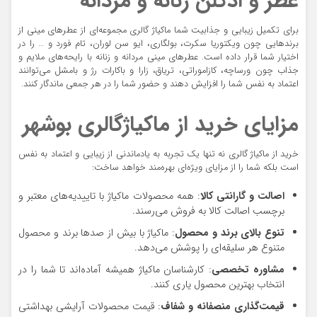
عطر و ادکلن زنانه و مردانه
برای تکمیل زیبایی و جذابیت شما ماکیاژ گالری مجموعه‌ای از عطرهای مینی از
برندهایی چون ویکتوریا سکرت، بولگاری، ایو سن لوران، تام فورد و … را در
اختیار شما قرار داده است. عطرهای مینی مردانه و زنانه با رایحه‌های ملایم و
جذاب چون ورساچه، کازاموراتی، تریاق، زارا و باکارات رژ و بامشل می‌توانند
اعتماد به نفس شما را افزایش دهند و حضور شما را در هر جمعی ماندگار کنند.
مزایای خرید از ماکیاژگالری بوشهر
خرید از ماکیاژ گالری نه تنها یک تجربه به یادماندنی از زیبایی و اعتماد به نفس
است بلکه شما را از مزایای ویژه‌ای بهره‌مند خواهد ساخت:
اصالت و گارانتی کالا
: همه محصولات ماکیاژ با تاییدیه‌های معتبر و
برچسب اصالت کالا به فروش می‌رسند.
تنوع بالای برند و محصول
: ماکیاژ با بیش از صدها برند و محصول
متنوع هر سلیقه‌ای را پوشش می‌دهد.
مشاوره تخصصی
: کارشناسان ماکیاژ همیشه آماده‌اند تا شما را در
انتخاب بهترین محصول یاری کنند.
قیمت‌گذاری منصفانه و شفاف
: قیمت محصولات آرایشی بهداشتی