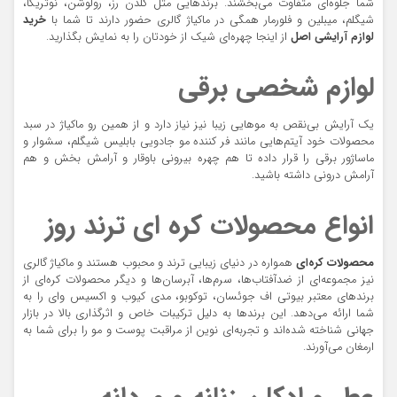
شما جلوه‌ای متفاوت می‌بخشند. برندهایی مثل گلدن رز، رولوشن، نوتریکا،
شیگلم، میبلین و فلورمار همگی در ماکیاژ گالری حضور دارند تا شما با
خرید
لوازم آرایشی اصل
از اینجا چهره‌ای شیک از خودتان را به نمایش بگذارید.
لوازم شخصی برقی
یک آرایش بی‌نقص به موهایی زیبا نیز نیاز دارد و از همین رو ماکیاژ در سبد
محصولات خود آیتم‌هایی مانند فر کننده مو جادویی بابلیس شیگلم، سشوار و
ماساژور برقی را قرار داده تا هم چهره بیرونی باوقار و آرامش بخش و هم
آرامش درونی داشته باشید.
انواع محصولات کره ای ترند روز
محصولات کره‌ای
همواره در دنیای زیبایی ترند و محبوب هستند و ماکیاژ گالری
نیز مجموعه‌ای از ضدآفتاب‌ها، سرم‌ها، آبرسان‌ها و دیگر محصولات کره‌ای از
برندهای معتبر بیوتی اف جوئسان، توکوبو، مدی کیوب و اکسیس وای را به
شما ارائه می‌دهد. این برندها به دلیل ترکیبات خاص و اثرگذاری بالا در بازار
جهانی شناخته شده‌اند و تجربه‌ای نوین از مراقبت پوست و مو را برای شما به
ارمغان می‌آورند.