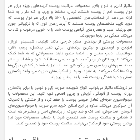
ماکیاژ گالری با تنوع بالای محصولات مراقبت پوست گزینه‌هایی ویژه برای هر
نوع پوست اعم از پوست خشک، نرمال، مختلط و چرب و آکنه دار را به شما
ارائه می‌دهد. از ضدآفتاب‌های تخصصی با SPF بالا برای هر نوع پوست که
مورد تایید متخصصان پوست هستند تا آبرسان‌های قوی که با ترکیباتی چون
هیالورنیک اسید و عصاره‌های گیاهی پوست شما را به خوبی مرطوب و شاداب
می‌کنند همگی در اینجا موجودند.
محصولات پوستی از برندهای معتبر خارجی مانند کلینیک، شیسیدو، لورال،
ایزدین و اوردینری و بهترین برندهای ایرانی نظیر پیکسل، پریم، لافارر،
درماتیپیک، دیپ سنس و … اینجا حضور دارند. محصولاتی که به شما کمک
می‌کنند تا پوستتان در برابر آسیب‌های محیطی محافظت شود و شاداب و سالم
بماند. سرم‌های ویتامین سی و کرم‌های ضد لک نیز به شما در کاهش تیرگی‌ها
و لک‌ها کمک می‌کنند. به علاوه تونرها و اسکراب‌های صورت می‌توانند پاکسازی
عمقی و درخشندگی پوست شما را به ارمغان بیاورند.
در فروشگاه ماکیاژ می‌توانید انواع شوینده صورت ژلی و فومی را برای پاکسازی
روزانه پوست از آلودگی، آرایش و چربی اضافی تهیه کنید. این محصولات با
فرمولاسیون حرفه‌ای تعادل طبیعی پوست را حفظ کرده و از خشکی یا تحریک
آن جلوگیری می‌کنند. علاوه بر این امکان خرید سرم صورت با فرمولاسیون‌های
آبرسان، ضدجوش، ضد لک و ضد چروک از برندهای اصل و معتبر فراهم است
تا شادابی و سلامت پوست شما تضمین شود. با انتخاب محصولات مورد نیاز
روتین پوستی خود از ماکیاژ می‌توانید سلامت پوست خود را تضمین کنید.