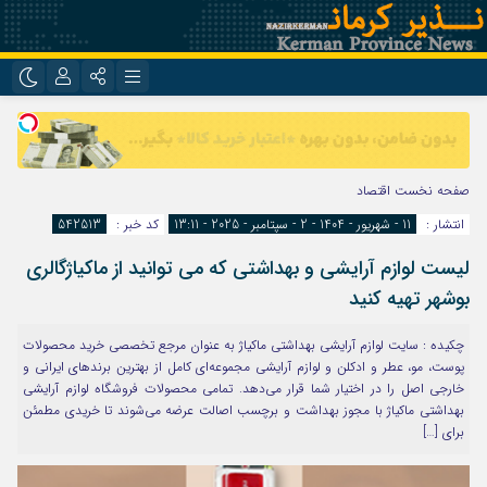
نام کاربری یا نشانی ایمیل
اینستاگرام
تلگرام
روبیکا
ایتا
صفحه نخست
اقتصاد
رمز عبور
انتشار :
11 - شهریور - 1404 - 2 - سپتامبر - 2025 - 13:11
کد خبر :
542513
لیست لوازم آرایشی و بهداشتی که می توانید از ماکیاژگالری
مرا به خاطر بسپار
بوشهر تهیه کنید
چکیده : سایت لوازم آرایشی بهداشتی ماکیاژ به عنوان مرجع تخصصی خرید محصولات
پوست، مو، عطر و ادکلن و لوازم آرایشی مجموعه‌ای کامل از بهترین برندهای ایرانی و
خارجی اصل را در اختیار شما قرار می‌دهد. تمامی محصولات فروشگاه لوازم آرایشی
بهداشتی ماکیاژ با مجوز بهداشت و برچسب اصالت عرضه می‌شوند تا خریدی مطمئن
برای […]