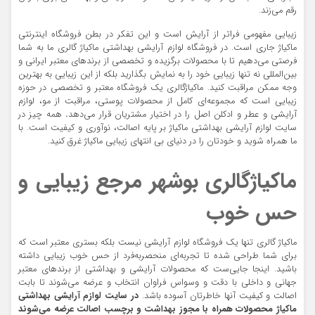
رقم می‌زند.
زیبایی مفهومی فراتر از آرایش است و این تفکر در بطن فروشگاه اینترنتی
ماکیاژ جاری است. در فروشگاه لوازم آرایشی بهداشتی ماکیاژ گالری ما به شما
فرصتی می‌دهیم تا با محصولات برگزیده و تخصصی از برندهای معتبر ایرانی و
بین‌المللی نه تنها زیبایی خود را به نمایش بگذارید بلکه از این زیبایی به بهترین
وجه ممکن مراقبت کنید. ماکیاژگالری یک فروشگاه معتبر و تخصصی در حوزه
زیبایی است که مجموعه‌ای کامل از محصولات پوستی، مراقبت از مو، لوازم
آرایشی و عطر و ادکلن اصل را در اختیار مشتریان قرار می‌دهد
.
همه چیز در
سایت لوازم آرایشی بهداشتی ماکیاژ بر پایه اصالت، نوآوری و کیفیت است. با
ما همراه شوید و خودتان را در دنیای بی انتهای زیبایی ماکیاژ غرق کنید.
ماکیاژگالری بوشهر مرجع زیبایی و
حس خوب
ماکیاژ گالری تنها یک فروشگاه لوازم آرایشی نیست بلکه بستری معتبر است که
برای شما طراحی شده تا تجربه‌ای منحصربه‌فرد از حس خوب زیبایی داشته
باشید. اینجا جایی‌ست که محصولات آرایشی و بهداشتی از برندهای معتبر
جهانی و داخلی با دقت و وسواس فراوان انتخاب و عرضه می‌شوند تا بابت
اصالت و کیفیت آنها خاطرتان آسوده باشد.
در سایت لوازم آرایشی بهداشتی
ماکیاژ محصولات همراه با
مجوز بهداشت و برچسب اصالت عرضه می‌شوند