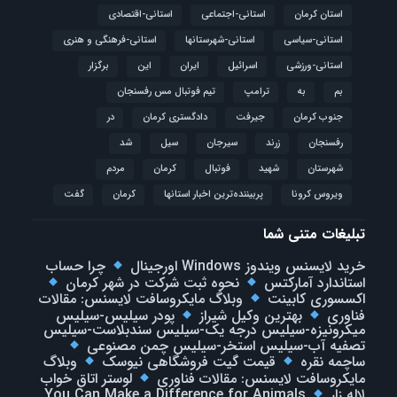
استان کرمان
استانی-اجتماعی
استانی-اقتصادی
استانی-سیاسی
استانی-شهرستانها
استانی-فرهنگی و هنری
استانی-ورزشی
اسرائیل
ایران
این
برگزار
بم
به
ترامپ
تیم فوتبال مس رفسنجان
جنوب کرمان
جیرفت
دادگستری کرمان
در
رفسنجان
زرند
سیرجان
سیل
شد
شهرستان
شهید
فوتبال
كرمان
مردم
ویروس کرونا
پربیننده‌ترین اخبار استانها
کرمان
گفت
تبلیغات متنی شما
خرید لایسنس ویندوز Windows اورجینال
چرا حساب
استاندارد آمارکتس
نحوه ثبت شرکت در شهر کرمان
اکسسوری کابینت
وبلاگ مایکروسافت لایسنس: مقالات
فناوری
بهترین وکیل شیراز
پودر سیلیس-سیلیس
میکرونیزه-سیلیس درجه یک-سیلیس سندبلاست-سیلیس
تصفیه آب-سیلیس استخر-سیلیس چمن مصنوعی
ساچمه نقره
قیمت گیت فروشگاهی نیوسک
وبلاگ
مایکروسافت لایسنس: مقالات فناوری
لوستر اتاق خواب
لاله زار
You Can Make a Difference for Animals