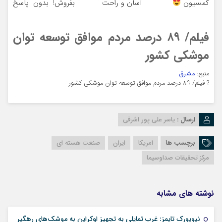
کمسیون
آسان و راحت
بفروش! بدون پاسخ
به یک تماس
فیلم/ ۸۹ درصد مردم موافق توسعه توان
موشکی کشور
منبع:
مشرق
?
فیلم/ ۸۹ درصد مردم موافق توسعه توان موشکی کشور
ارسال :
یاسر علی پور اشرفی
برچسب ها
امریکا
ایران
صنعت هسته ای
مرکز تحقیقات صداوسیما
نوشته های مشابه
نیویورک تایمز: غرب تمایلی به تجهیز اوکراین به موشک‌های رهگیر