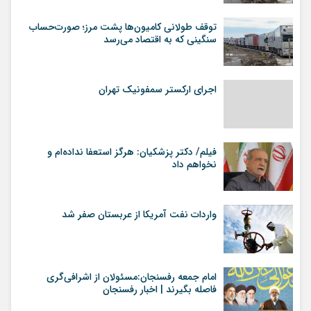
توقف طولانی کامیون‌ها پشت مرز؛ صورت‌حساب
سنگینی که به اقتصاد می‌رسد
اجرای ارکستر سمفونیک تهران
فیلم/ دکتر پزشکیان: هرگز استعفا نداده‌ام و
نخواهم داد
واردات نفت آمریکا از عربستان صفر شد
امام جمعه رفسنجان:مسئولان از اشرافی‌گری
فاصله بگیرند | اخبار رفسنجان