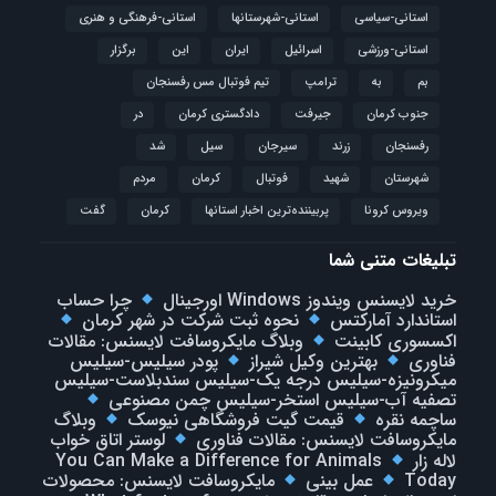
استانی-سیاسی
استانی-شهرستانها
استانی-فرهنگی و هنری
استانی-ورزشی
اسرائیل
ایران
این
برگزار
بم
به
ترامپ
تیم فوتبال مس رفسنجان
جنوب کرمان
جیرفت
دادگستری کرمان
در
رفسنجان
زرند
سیرجان
سیل
شد
شهرستان
شهید
فوتبال
كرمان
مردم
ویروس کرونا
پربیننده‌ترین اخبار استانها
کرمان
گفت
تبلیغات متنی شما
خرید لایسنس ویندوز Windows اورجینال
چرا حساب
استاندارد آمارکتس
نحوه ثبت شرکت در شهر کرمان
اکسسوری کابینت
وبلاگ مایکروسافت لایسنس: مقالات
فناوری
بهترین وکیل شیراز
پودر سیلیس-سیلیس
میکرونیزه-سیلیس درجه یک-سیلیس سندبلاست-سیلیس
تصفیه آب-سیلیس استخر-سیلیس چمن مصنوعی
ساچمه نقره
قیمت گیت فروشگاهی نیوسک
وبلاگ
مایکروسافت لایسنس: مقالات فناوری
لوستر اتاق خواب
لاله زار
You Can Make a Difference for Animals
Today
عمل بینی
مایکروسافت لایسنس: محصولات