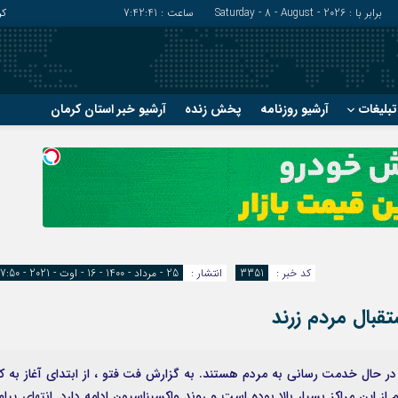
برابر با : Saturday - 8 - August - 2026
ساعت :
7:42:43
کر
بلیغات
آرشیو روزنامه
پخش زنده
آرشیو خبر استان کرمان
?
?
رفسنجان
شهربابک
ریگان
عنبرآباد
زرند
فاریاب
سیرجان
فهرج
کد خبر :
3351
انتشار :
25 - مرداد - 1400 - 16 - اوت - 2021 - 17:50
تقبال مردم زرند
در حال خدمت رسانی به مردم هستند. به گزارش فت فتو ، از ابتدای آغاز به کا
از این مراکز بسیار بالا بوده است و روند واکسیناسیون ادامه دارد. انتهای پیام