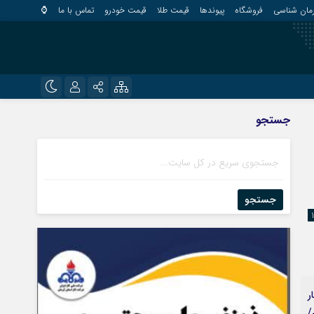
مان شناسی
فروشگاه
پیوندها
قیمت طلا
قیمت خودرو
تماس با ما
⌚
?
نام کاربری یا نشانی ایمیل
اینستاگرام
جستجو
قلعه گنج
تلگرام
کهنوج
رمز عبور
روبیکا
کوهبنان
منوجان
جستجو
ایتا
نرماشیر
مرا به خاطر بسپار
ر
/