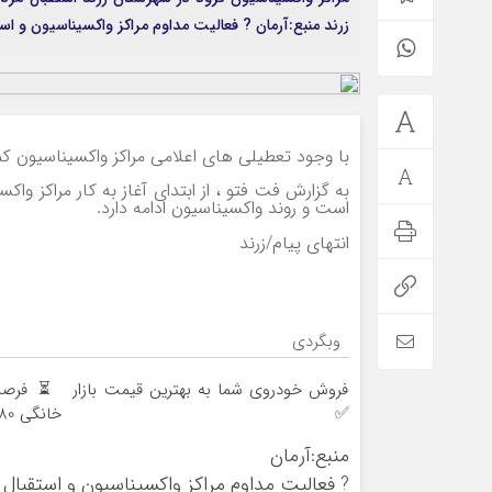
زرند منبع:آرمان ? فعالیت مداوم مراکز واکسیناسیون و است
با وجود تعطیلی های اعلامی مراکز واکسیناسیون 
به گزارش فت فتو ، از ابتدای آغاز به کار مراکز واکس
است و روند واکسیناسیون ادامه دارد.
انتهای پیام/زرند
وبگردی
فروش خودروی شما به بهترین قیمت بازار
✅
خانگی 180 روزه فقط 600 هزارتومان!!
منبع:آرمان
? فعالیت مداوم مراکز واکسیناسیون و استقبال 