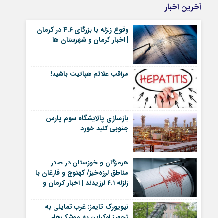
آخرین اخبار
وقوع زلزله با بزرگای ۴.۶ در کرمان
| اخبار کرمان و شهرستان ها
مراقب علائم هپاتیت باشید!
بازسازی پالایشگاه سوم پارس
جنوبی کلید خورد
هرمزگان و خوزستان در صدر
مناطق لرزه‌خیز/ کهنوج و فارغان با
زلزله ۴.۱ لرزیدند | اخبار کرمان و
شهرستان ها
نیویورک تایمز: غرب تمایلی به
تجهیز اوکراین به موشک‌های