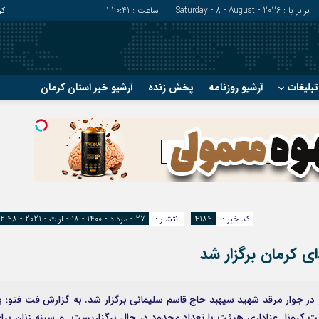
برابر با : Saturday - 8 - August - 2026
ساعت :
1:20:42
کر
بلیغات
آرشیو روزنامه
پخش زنده
آرشیو خبر استان کرمان
?
?
رفسنجان
شهربابک
ریگان
عنبرآباد
زرند
فاریاب
سیرجان
فهرج
کد خبر :
4184
انتشار :
27 - مرداد - 1400 - 18 - اوت - 2021 - 12:48
ی کرمان برگزار شد
در جوار مرقد شهید سپهبد حاج قاسم سلیمانی برگزار شد. به گزارش فت فتو؛ ب
 کرونا عزاداری هیئت با تعداد محدود در حال برگزاریست و سینه زنان برا