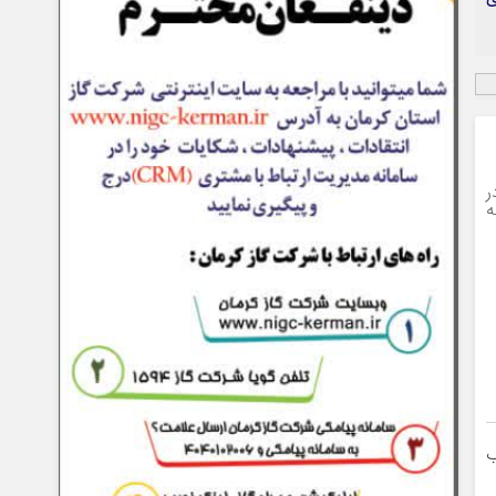
ر
ه
ب