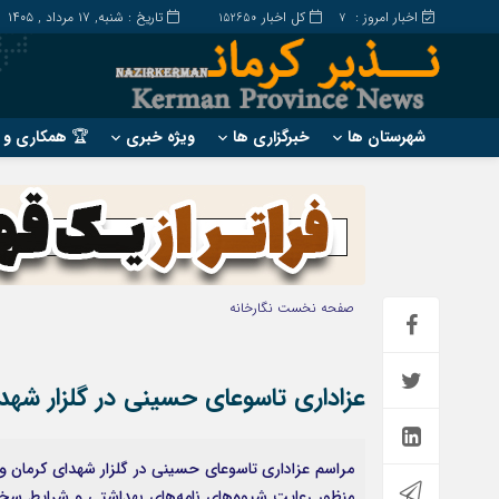
اخبار امروز :
کل اخبار
تاریخ : شنبه, ۱۷ مرداد , ۱۴۰۵
152650
7
شهرستان ها
خبرگزاری ها
ویژه خبری
🏆 همکاری و ت
?
?
ارزوئیه
بم
انار
جیرفت
بافت
رابر
صفحه نخست
نگارخانه
بردسیر
راور
عزاداری تاسوعای حسینی در گلزار شهدا
مراسم عزاداری تاسوعای حسینی در گلزار شهدای کرمان و 
منظور رعایت شیوه‌های نامه‌های بهداشتی و شرایط سخت