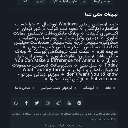
ویروس کرونا
پربیننده‌ترین اخبار استانها
کرمان
گفت
تبلیغات متنی شما
خرید لایسنس ویندوز Windows اورجینال
🔹
چرا حساب
استاندارد آمارکتس
🔹
نحوه ثبت شرکت در شهر کرمان
🔹
اکسسوری کابینت
🔹
وبلاگ مایکروسافت لایسنس: مقالات
فناوری
🔹
بهترین وکیل شیراز
🔹
پودر سیلیس-سیلیس
میکرونیزه-سیلیس درجه یک-سیلیس سندبلاست-سیلیس
تصفیه آب-سیلیس استخر-سیلیس چمن مصنوعی
🔹
ساچمه نقره
🔹
قیمت گیت فروشگاهی نیوسک
🔹
وبلاگ
مایکروسافت لایسنس: مقالات فناوری
🔹
لوستر اتاق خواب
لاله زار
🔹
You Can Make a Difference for Animals
Today
🔹
عمل بینی
🔹
مایکروسافت لایسنس: محصولات
اورجینال، اصلی و قانونی
🔹
What factory farms
don’t want you to know
🔹
سبزیتو: زندگی سبز تو -
Sabzito.com
🔹
آژانس تولید محتوا
🔹
خانه
فروشگاه
فراخوان جذب اسپانسر
تماس با ما
تمام حقوق مادی و معنوی این سایت متعلق به نذیر کرمان می باشد و استفاده از مطالب
با ذکر منبع بلامانع است.
طراحی سایت : شرکت فراز رایانه