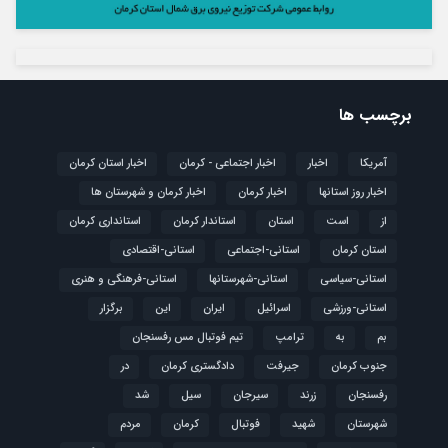
برچسب ها
آمریکا
اخبار
اخبار اجتماعی - کرمان
اخبار استان کرمان
اخبار روز استانها
اخبار کرمان
اخبار کرمان و شهرستان ها
از
است
استان
استاندار کرمان
استانداری کرمان
استان کرمان
استانی-اجتماعی
استانی-اقتصادی
استانی-سیاسی
استانی-شهرستانها
استانی-فرهنگی و هنری
استانی-ورزشی
اسرائیل
ایران
این
برگزار
بم
به
ترامپ
تیم فوتبال مس رفسنجان
جنوب کرمان
جیرفت
دادگستری کرمان
در
رفسنجان
زرند
سیرجان
سیل
شد
شهرستان
شهید
فوتبال
كرمان
مردم