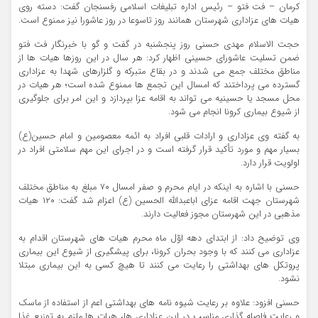
کرمان – فت فتو – رئیس اداره تبلیغات اسلامی رفسنجان گفت: دسته روی
هیات های عزاداری شهرستان همانند روز تاسوعا در روز عاشورا نیز ممنوع است.
حجت الاسلام مهدی حسنی روز پنجشنبه در گفت و گو با خبرنگار فت فتو
ضمن تسلیت عاشورای حسینی اظهار کرد: هر سال در این روزها هیات ها از
مناطق مختلف جمع می شدند و در بقاع متبرکه و گلزارهای شهدا به عزاداری
گسترده می پرداختند که امسال این تجمع ها ممنوع شده است؛ هر هیات در
محل مسجد یا حسینیه می تواند به اقامه عزا بپردازد و این امر برای جلوگیری
از شیوع بیماری کرونا انجام می شود.
به گفته وی عزاداری و ارادات قلبی افراد به ائمه معصومین و امام حسین(ع)
بسیار مهم و مورد تأکید قرار گرفته است و در اجرای این مهم سلامتی افراد در
اولویت قرار دارد.
حسنی با اشاره به اینکه در ایام محرم و صفر امسال ۷۰ مبلغ به مناطق مختلف
شهرستان جهت اقامه عزای اباعبدالله الحسین (ع) اعزام شد گفت: ۱۲۰ هیات
مذهبی در این شهرستان مجوز فعالیت دارند.
وی توضیح داد: از ابتدای دهه اوّل ماه محرم هیات های شهرستان اقدام به
عزاداری می کنند که با وجود بحران کرونا، برای پیشگیری از شیوع این بیماری
پروتکل های بهداشتی را رعایت می کنند تا هیچ کسی به این بیماری مبتلا
نشود.
حسنی افزود: علاوه بر رعایت شیوه نامه های بهداشتی اعم از استفاده از ماسک
و رعایت فاصله گذاری مناسب در این عزاداری ها، هیات ها ملزم به توزیع غذا