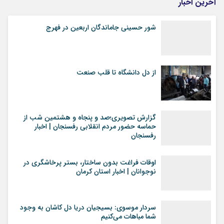
آخرین اخبار
شور حسینی جاماندگان اربعین در فهرج
از دل دانشگاه تا قلب صنعت
گزارش تصویری؛صد و پنجاه و هشتمین شب از
حماسه حضور مردم انقلابی رفسنجان | اخبار
رفسنجان
اوقات فراغت بدون ساختار، بستر پرخاشگری در
نوجوانان | اخبار استان کرمان
سردار موسوی: بسیجیان دریا دل کاشان به وجود
شما مباهات می‌کنیم