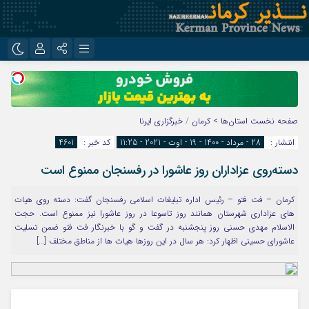
نام کاربری یا نشانی ایمیل
اینستاگرام
تلگرام
روبیکا
ایتا
صفحه نخست
استان‌ها > کرمان
/
خبرگزاری ایرنا
رمز عبور
انتشار :
28 - مرداد - 1400 - 19 - اوت - 2021 - 11:25
کد خبر :
4601
دسته‌روی عزاداران روز عاشورا در رفسنجان ممنوع است
مرا به خاطر بسپار
کرمان – فت فتو – رئیس اداره تبلیغات اسلامی رفسنجان گفت: دسته روی هیات
های عزاداری شهرستان همانند روز تاسوعا در روز عاشورا نیز ممنوع است. حجت
الاسلام مهدی حسنی روز پنجشنبه در گفت و گو با خبرنگار فت فتو ضمن تسلیت
عاشورای حسینی اظهار کرد: هر سال در این روزها هیات ها از مناطق مختلف […]