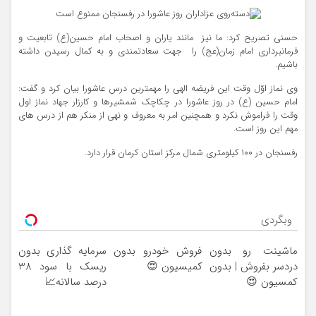
حسنی تصریح کرد: ما نیز مانند یاران و اصحاب امام حسین(ع) تابعیت و
فرمانبرداری امام زمان(عج) را جهت سعادتمندی و به کمال رسیدن داشته
باشیم.
وی نماز اوّل وقت این فریضه الهی را مهمترین درس عاشورا بیان کرد و گفت:
امام حسین (ع) در روز عاشورا در چکاچک شمشیرها و کارزار جهاد نماز اول
وقت را فراموش نکرد و همچنین امر به معروف و نهی از منکر هم از درس های
مهم این روز است.
رفسنجان در ۱۰۰ کیلومتری شمال مرکز استان کرمان قرار دارد.
وبگردی
ماشینت رو بدون
فروش خودرو بدون
سرمایه گذاری بدون
دردسر بفروش | بدون
کمیسیون 😍
ریسک با سود 38
کمسیون 😍
درصد سالانه📈