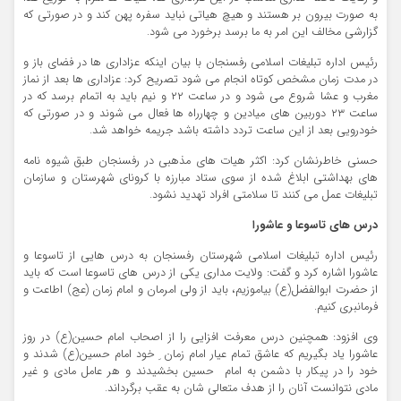
به صورت بیرون بر هستند و هیچ هیاتی نباید سفره پهن کند و در صورتی که
گزارشی مخالف این امر به ما برسد برخورد می شود.
رئیس اداره تبلیغات اسلامی رفسنجان با بیان اینکه عزاداری ها در فضای باز و
در مدت زمان مشخص کوتاه انجام می شود تصریح کرد: عزاداری ها بعد از نماز
مغرب و عشا شروع می شود و در ساعت ۲۲ و نیم باید به اتمام برسد که در
ساعت ۲۳ دوربین های میادین و چهارراه ها فعال می شوند و در صورتی که
خودرویی بعد از این ساعت تردد داشته باشد جریمه خواهد شد.
حسنی خاطرنشان کرد: اکثر هیات های مذهبی در رفسنجان طبق شیوه نامه
های بهداشتی ابلاغ شده از سوی ستاد مبارزه با کرونای شهرستان و سازمان
تبلیغات عمل می کنند تا سلامتی افراد تهدید نشود.
درس های تاسوعا و عاشورا
رئیس اداره تبلیغات اسلامی شهرستان رفسنجان به درس هایی از تاسوعا و
عاشورا اشاره کرد و گفت: ولایت مداری یکی از درس های تاسوعا است که باید
از حضرت ابوالفضل(ع) بیاموزیم، باید از ولی امرمان و امام زمان (عج) اطاعت و
فرمانبری کنیم.
وی افزود: همچنین درس معرفت افزایی را از اصحاب امام حسین(ع) در روز
عاشورا یاد بگیریم که عاشق تمام عیار امام زمان ِ خود امام حسین(ع) شدند و
خود را در پیکار با دشمن به امام حسین بخشیدند و هر عامل مادی و غیر
مادی نتوانست آنان را از هدف متعالی شان به عقب برگرداند.