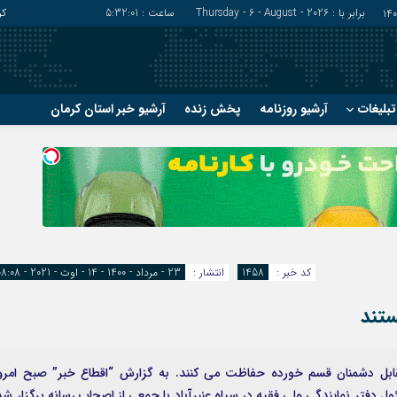
برابر با : Thursday - 6 - August - 2026
ساعت :
5:32:02
کر
بلیغات
آرشیو روزنامه
پخش زنده
آرشیو خبر استان کرمان
?
?
رفسنجان
شهربابک
ریگان
عنبرآباد
زرند
فاریاب
سیرجان
فهرج
کد خبر :
1458
انتشار :
23 - مرداد - 1400 - 14 - اوت - 2021 - 08:08
ستند
ابل دشمنان قسم خورده حفاظت می کنند. به گزارش “اقطاع خبر” صبح امرو
تر نمایندگی ولی فقیه در سپاه عنبرآباد با جمعی از اصحاب رسانه برگزار شد