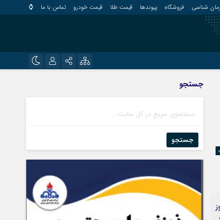
مان شناسی
فروشگاه
پیوندها
قیمت طلا
قیمت خودرو
تماس با ما
⌚
?
نام کاربری یا نشانی ایمیل
اینستاگرام
جستجو
قلعه گنج
تلگرام
کهنوج
رمز عبور
روبیکا
کوهبنان
منوجان
جستجو
ایتا
نرماشیر
مرا به خاطر بسپار
ز
.