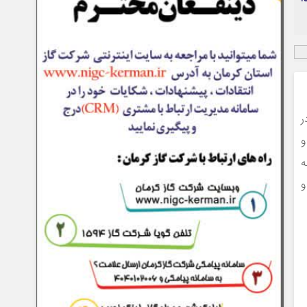
ر
و
ه
و