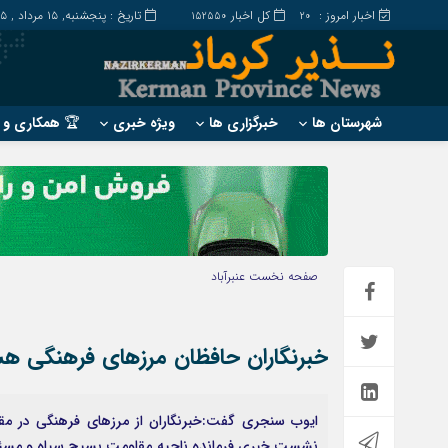
اخبار امروز :
کل اخبار
تاریخ : پنجشنبه, ۱۵ مرداد , ۱۴۰۵
152550
20
شهرستان ها
خبرگزاری ها
ویژه خبری
🏆 همکاری و ت
?
?
ارزوئیه
بم
انار
جیرفت
بافت
رابر
صفحه نخست
عنبرآباد
بردسیر
راور
خبرنگاران حافظان مرزهای فرهنگی ه
ایوب سنجری گفت:خبرنگاران از مرزهای فرهنگی در مق
نشست خبری فرمانده ناحیه مقاومت بسیج سپاه و مسئول دف