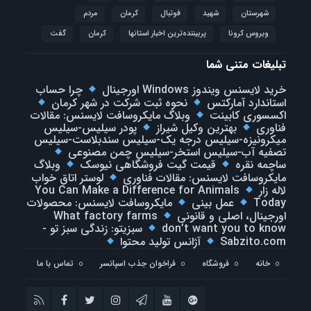
شهرستان
شهید
فوتبال
كرمان
مردم
ویروس کرونا
پربیننده‌ترین اخبار استانها
کرمان
گفت
تبلیغات متنی شما
خرید لایسنس ویندوز Windows اورجینال
چرا حساب
استاندارد آمارکتس
نحوه ثبت شرکت در شهر کرمان
اکسسوری کابینت
وبلاگ مایکروسافت لایسنس: مقالات
فناوری
بهترین وکیل شیراز
پودر سیلیس-سیلیس
میکرونیزه-سیلیس درجه یک-سیلیس سندبلاست-سیلیس
تصفیه آب-سیلیس استخر-سیلیس چمن مصنوعی
ساچمه نقره
قیمت گیت فروشگاهی نیوسک
وبلاگ
مایکروسافت لایسنس: مقالات فناوری
لوستر اتاق خواب
لاله زار
You Can Make a Difference for Animals
Today
عمل بینی
مایکروسافت لایسنس: محصولات
اورجینال، اصلی و قانونی
What factory farms
don’t want you to know
سبزیتو: زندگی سبز تو -
Sabzito.com
آژانس تولید محتوا
خانه
فروشگاه
فراخوان جذب اسپانسر
تماس با ما