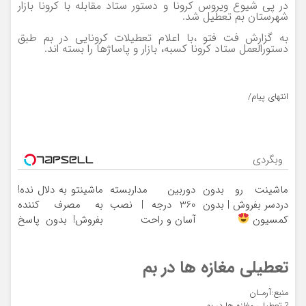
در پی شیوع ویروس کرونا و دستور ستاد مقابله با کرونا بازار
شهرستان بم تعطیل شد.
به گزارش فت فتو ،با اعلام تعطیلات کرونایی در بم طبق
دستورالعمل ستاد کرونا کسبه، بازار و پاساژها را بسته اند.
انتهای پیام/
وبگردی
ماشینت رو بدون
دوربین مداربسته
ماشینتو به دلال نده!
دردسر بفروش | بدون
360 درجه | نصب
به مصرف کننده
کمسیون
آسان و راحت
بفروش! بدون پاسخ
به یک تماس
تعطیلی مغازه ها در بم
منبع:آرمـان
?
تعطیلی مغازه ها در بم