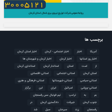
برچسب ها
آمریکا
اخبار
اخبار اجتماعی - کرمان
اخبار استان کرمان
اخبار روز استانها
اخبار کرمان
اخبار کرمان و شهرستان ها
از
است
استان
استاندار کرمان
استانداری کرمان
استان کرمان
استانی-اجتماعی
استانی-اقتصادی
استانی-سیاسی
استانی-شهرستانها
استانی-فرهنگی و هنری
استانی-ورزشی
اسرائیل
ایران
این
برگزار
بم
به
ترامپ
تیم فوتبال مس رفسنجان
جنوب کرمان
جیرفت
دادگستری کرمان
در
رفسنجان
زرند
سیرجان
سیل
شد