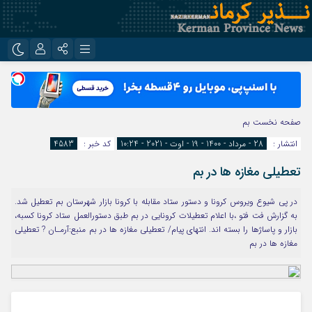
نام کاربری یا نشانی ایمیل
اینستاگرام
تلگرام
روبیکا
ایتا
صفحه نخست
بم
رمز عبور
انتشار :
28 - مرداد - 1400 - 19 - اوت - 2021 - 10:24
کد خبر :
4583
تعطیلی مغازه ها در بم
مرا به خاطر بسپار
در پی شیوع ویروس کرونا و دستور ستاد مقابله با کرونا بازار شهرستان بم تعطیل شد.
به گزارش فت فتو ،با اعلام تعطیلات کرونایی در بم طبق دستورالعمل ستاد کرونا کسبه،
بازار و پاساژها را بسته اند. انتهای پیام/ تعطیلی مغازه ها در بم منبع:آرمـان ? تعطیلی
مغازه ها در بم