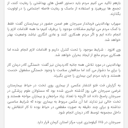
بازهم تاکید می کنیم مردم باید دستور العمل های بهداشتی را رعایت کنند، از
تجمع ها بپرهیزد و استفاده از ماسک و رعایت فاصله اجتماعی را در اولویت
بگذارند.
سهراب بهاءالدینی فرماندار سیرجان هم ضمن حضور در بیمارستان گفت: فقط
با کمک مردم می توانیم مشکلات موجود را برطرف کنیم؛ ما همه اقدامات لازم را
انجام داده ایم و اگر مردم همکاری کنند و عادی انگاری نباشد وضعیت بهتر
خواهد شد.
وی افزود : شرایط موجود را تحت کنترل داریم و اقدامات لازم انجام شده اما
همکاری مردم مانع از ایجاد بحران خواهد شد.
بهاءالدینی در مورد تلاش همه جانبه کادردرمان نیز گفت: خستگی کادر درمان کار
را برای ما دشوار می کند اما مدافعان سلامت با وجود خستگی مشغول خدمت
هستند و باید مردم این بیماری را جدی بگیرند.
به گزارش فت فتو انتشار عکسی از بیماری روی تخت در حیاط بیمارستان
غرضی سیرجان طی روز گذشته خبری شده بود که مسئولان علوم پزشکی در
سیرجان پاسخ داده اند اگرچه با تعداد زیاد مراجعان و بیماران مواجه هستند و
تخت خالی نیز ندارند اما آن عکس مربوط به بیماری بوده که شرایط مناسبی
نداشته و برای چند دقیقه به صورت مقطعی در حیاط بوده تا کار انتقالش به
داخل مجموعه توسط کادر درمان انجام شود.
سیرجان در ۱۷۵ کیلومتری غرب مرکز استان کرمان قرار دارد.