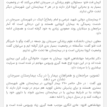
کرمان-فت فتو- مسئولان علوم پزشکی در سیرجان اعلام می‌کنند که در وضعیت
بسیار بد و بحرانی کرونا قرار دارند و در هر ۲ بیمارستان این شهرستان دیگر
تخت خالی ندارند.
۲ بیمارستان دولتی شهید غرضی و امام رضا(ع) اینک در شهرستان سیرجان در
خدمت رسیدگی به بیماران کرونایی هستند و این درحالی است که آمار
مراجعان و مبتلایان روند صعودی زیادی به خود گرفته است و همچنان ادامه
دارد.
معاون درمان دانشکده علوم پزشکی سیرجان روز جمعه در گفت وگو با خبرنگار
فت فتو گفت: متأسفانه در وضعیت بسیار بدی قرار گرفته ایم و می‌توان گفت
وضعیت کرونا بحرانی است و در بیمارستان ها تخت خالی نداریم.
دکتر غلامرضا جهانشاهی افزود: بیماران به صورت خانوادگی درگیر این بیماری
شده اند و در این دوره اوج همه گیری ویروس مهاجم تر شده است و سرایت
بیشتری را با سرعت دارد.
تصویر، مراجعان و همراهان بیمار را در یک بیمارستان سیرجان
نشان می دهد
وی گفت : در حال حاضر ۲۷۰ بیمار کرونایی در بیمارستان های شهرستان
بستری هستند و برای پذیرش بخش کووید هم مردم در نوبت قرار دارند تا
بتوانند بنا بر شرایط بیماری یا در بیمارستان بستری شوند یا داروی خود را
دریافت کنند و در منزل درمان را ادامه دهند.
جهانشاهی افزود: عادی انگاری موجب همه گیری زیاد ویروس شده است و