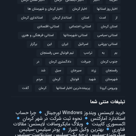
آمریکا
اخبار
اخبار اجتماعی - کرمان
اخبار استان کرمان
اخبار روز استانها
اخبار کرمان
اخبار کرمان و شهرستان ها
از
است
استان
استاندار کرمان
استانداری کرمان
استان کرمان
استانی-اجتماعی
استانی-اقتصادی
استانی-سیاسی
استانی-شهرستانها
استانی-فرهنگی و هنری
استانی-ورزشی
اسرائیل
ایران
این
برگزار
بم
به
ترامپ
تیم فوتبال مس رفسنجان
جنوب کرمان
جیرفت
دادگستری کرمان
در
رفسنجان
زرند
سیرجان
سیل
شد
شهرستان
شهید
فوتبال
كرمان
مردم
ویروس کرونا
پربیننده‌ترین اخبار استانها
کرمان
گفت
تبلیغات متنی شما
خرید لایسنس ویندوز Windows اورجینال
چرا حساب
استاندارد آمارکتس
نحوه ثبت شرکت در شهر کرمان
اکسسوری کابینت
وبلاگ مایکروسافت لایسنس: مقالات
فناوری
بهترین وکیل شیراز
پودر سیلیس-سیلیس
میکرونیزه-سیلیس درجه یک-سیلیس سندبلاست-سیلیس