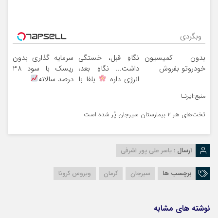
وبگردی
بدون کمیسیون
نگاهِ قبل، خستگی
سرمایه گذاری بدون
خودروتو بفروش
داشت... نگاهِ بعد،
ریسک با سود 38
انرژی داره
بلفا با
درصد سالانه
25% تخفیف
منبع:ایرنـا
تخت‌های هر ۲ بیمارستان سیرجان پُر شده است
ارسال :
یاسر علی پور اشرفی
برچسب ها
سیرجان
کرمان
ویروس کرونا
نوشته های مشابه