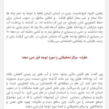
رفعتی افزود: فرونشست زمین در استان کرمان قطعا با توجه به حفر چاه ها
حالا مجاز و غیر مجاز اتفاق افتاده و اهالی مناطق در جنوب استان برای
حفظ کشاورزی شان چاره‌ای جز این کار نداشته اند. در گذشته با برداشت آب
مورد نیازشان از رودخانه هلیل سطح آب‌ها انقدر بالا بود که مردم نیازی به حفر
چاه نداشتند. و حتی در بسیاری از مناطق نیاز به زه کشی داشته اند. در دهه 70
در بسیاری از مناطق بودجه هایی که سازمان عمران در نظر می گرفتند یکی از
ردیف هایش به زهکشی اختصاص می یافت.
نظرات مراکز تحقیقاتی را مورد توجه قرار نمی دهند
وی گفت: هم اکنون زه‌آبی وجود ندارد و آب های زیر زمینی کاهش یافته
اند. آب رودخانه هلیل رود نیز مانند گذشته جاری نیست پس مردم مجبورند
چاه حفر کنند آن هم در منطقه‌ای که اقتصادش بر پایه کشاورزی است و
زندگی‌شان از این راه می‌گذرد. ولی عامل اصلی این همه مشکلات را در جنوب
استان که سد سازی است را استاندار کرمان در نظر نمی گیرد. ما آینده را می
نگریم و مسئولان سیاسی استان آن توجیهات کسانی را که در این موضوع
ذینفع هستند را می نگرند. ولی منافع مردم و نظریات چهره های علمی و
دانشگاهی و مراکز تحقیقاتی را اصلا مورد توجه قرار نمی دهند.