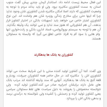
این فعال محیط زیست ادامه داد: استاندار کرمان چندی پیش گفت جنوب
استان به سمت کشاورزی مکانیزه برود. ولی او باید بداند مردم با توجه به
وضعیت کشاورزی که دارند اصلا امکان مکانیزه شدن کشاورزی شان وجود ندارد
چرا که اینها حتی برای مخارج زندگی روزمره شان هم وامانده اند. این نوع
کشاورزی اعتبار خاص می خواهد باید تسهیلات بانکی در اختیار کشاورز قرار
بدهند، آن هم کشاورزانی که هنوز سند ندارد و نمی توانند یک وثیقه بگذارند.
آن هم با توجه به سیستم بوروکرواسی، فساد اداری، بانکی و رانت‌خواری تنها
وام هایی با سود کم به افراد خاص تعلق می گیرد که وابسته به مسئولان
هستند.
کشاورزان به بانک ها بدهکارند
وی گفت: کجا آن کشاورز تولید کننده سنتی با این شرایط سخت می تواند
کشاورزی اش را مکانیزه کند. در حال حاضر همه کشاورزان جیرفت، رودبار و
قلعه گنج به بانک ها بدهکارند. آنهایی که سند وثیقه گذاشته اند مرتب بانک
های عامل دارند برایشان اجراییه صادر می کنند.کشاورز تولید کرده ولی
نتوانسته محصولش را بفروشد به دلیل سیاست های غلط مسئولان سیاسی
یعنی کشاورز تولید کرده و زحمتش را کشیده ولی نتوانسته به درآمدی برسد
و بدهی بانکی اش را بپردازد.