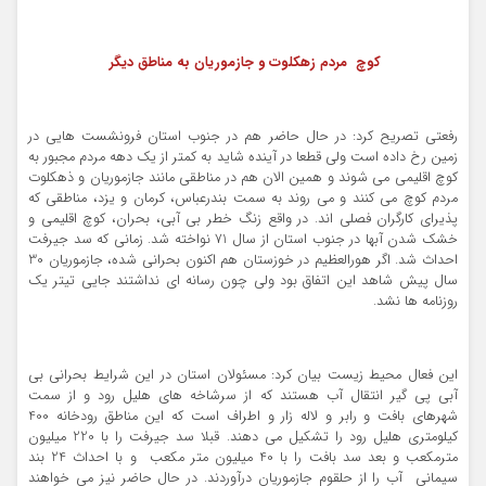
کوچ مردم زهکلوت و جازموریان به مناطق دیگر
رفعتی تصریح کرد: در حال حاضر هم در جنوب استان فرونشست هایی در
زمین رخ داده است ولی قطعا در آینده شاید به کمتر از یک دهه مردم مجبور به
کوچ اقلیمی می شوند و همین الان هم در مناطقی مانند جازموریان و ذهکلوت
مردم کوچ می کنند و می روند به سمت بندرعباس، کرمان و یزد، مناطقی که
پذیرای کارگران فصلی اند. در واقع زنگ خطر بی آبی، بحران، کوچ اقلیمی و
خشک شدن آبها در جنوب استان از سال 71 نواخته شد. زمانی که سد جیرفت
احداث شد. اگر هورالعظیم در خوزستان هم اکنون بحرانی شده، جازموریان 30
سال پیش شاهد این اتفاق بود ولی چون رسانه ای نداشتند جایی تیتر یک
روزنامه ها نشد.
این فعال محیط زیست بیان کرد: مسئولان استان در این شرایط بحرانی بی
آبی پی گیر انتقال آب‌ هستند که از سرشاخه های هلیل رود و از سمت
شهرهای بافت و رابر و لاله زار و اطراف است که این مناطق رودخانه 400
کیلومتری هلیل رود را تشکیل می دهند. قبلا سد جیرفت را با 220 میلیون
مترمکعب و بعد سد بافت را با 40 میلیون متر مکعب و با احداث 24 بند
سیمانی آب را از حلقوم جازموریان درآوردند. در حال حاضر نیز می خواهند