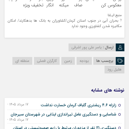
معکوس کن
صاف میکنه انگار
تخفیف ویژه
20سال جوون شدی
منبع:ایـلنا
🔥
? بحران آبی در جنوب استان کرمان/کشاورزان به بانک ها بدهکارند/ امکان
مکانیزه شدن کشاورزی وجود ندارد
ارسال :
یاسر علی پور اشرفی
برچسب ها
بودجه
زمین
کارگران فصلی
منطقه ای
هلیل رود
نوشته های مشابه
17 مرداد 1405 - 08 اوت 2026
زلزله ۴.۶ ریشتری گلباف کرمان خسارت نداشت
شناسایی و دستگیری عامل تیراندازی ایذایی در شهرستان سیرجان
17 مرداد 1405 - 08 اوت 2026
دستگیری 21 نفر از مزدوران مرتبط با رژیم صهیونیستی در استان