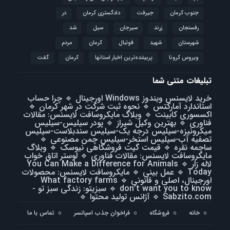
جنوب کرمان
جیرفت
دادگستری کرمان
در
رفسنجان
زرند
سیرجان
سیل
شد
شهرستان
شهید
فوتبال
كرمان
مردم
ویروس کرونا
پربیننده‌ترین اخبار استانها
کرمان
گفت
تبلیغات متنی شما
خرید لایسنس ویندوز Windows اورجینال
🔹
چرا حساب
استاندارد آمارکتس
🔹
نحوه ثبت شرکت در شهر کرمان
🔹
اکسسوری کابینت
🔹
وبلاگ مایکروسافت لایسنس: مقالات
فناوری
🔹
بهترین وکیل شیراز
🔹
پودر سیلیس-سیلیس
میکرونیزه-سیلیس درجه یک-سیلیس سندبلاست-سیلیس
تصفیه آب-سیلیس استخر-سیلیس چمن مصنوعی
🔹
ساچمه نقره
🔹
قیمت گیت فروشگاهی نیوسک
🔹
وبلاگ
مایکروسافت لایسنس: مقالات فناوری
🔹
لوستر اتاق خواب
لاله زار
🔹
You Can Make a Difference for Animals
Today
🔹
عمل بینی
🔹
مایکروسافت لایسنس: محصولات
اورجینال، اصلی و قانونی
🔹
What factory farms
don’t want you to know
🔹
سبزیتو: زندگی سبز تو -
Sabzito.com
🔹
آژانس تولید محتوا
🔹
خانه
فروشگاه
فراخوان جذب اسپانسر
تماس با ما