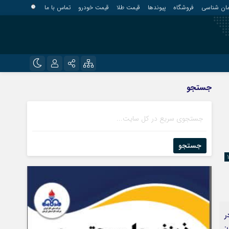
مان شناسی
فروشگاه
پیوندها
قیمت طلا
قیمت خودرو
تماس با ما
?
نام کاربری یا نشانی ایمیل
اینستاگرام
جستجو
قلعه گنج
تلگرام
کهنوج
رمز عبور
روبیکا
کوهبنان
منوجان
جستجو
ایتا
نرماشیر
مرا به خاطر بسپار
ر
: