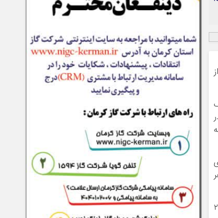
ز
ک
ر
ه
ی
اما با سرعت عمل ماموران هر ۳ نفر
ده انتظامی سیرجان تصریح کرد: در ادامه نیز ماموران طی تحقیقات اولیه از این ۳ سارق متوجه شدند ۲