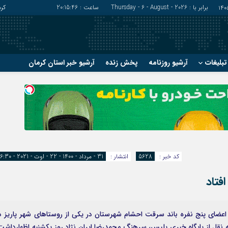
برابر با : Thursday - 6 - August - 2026
ساعت :
20:15:48
کر
بلیغات
آرشیو روزنامه
پخش زنده
آرشیو خبر استان کرمان
?
?
رفسنجان
شهربابک
ریگان
عنبرآباد
زرند
فاریاب
سیرجان
فهرج
کد خبر :
5628
انتشار :
31 - مرداد - 1400 - 22 - اوت - 2021 - 16:30
فتاد
 اعضای پنج نفره باند سرقت احشام شهرستان در یکی از روستاهای شهر پاریز د
قل از پایگاه خبری پلیس، سرهنگ محمدرضا ایران نژاد روز یکشنبه اظهارداشت