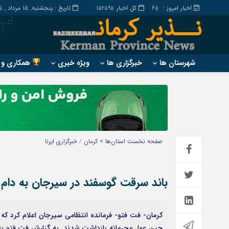
اخبار امروز :
کل اخبار
تاریخ : پنجشنبه, ۱۵ مرداد , ۱۴۰۵
152595
65
شهرستان ها
خبرگزاری ها
ویژه خبری
همکاری و ت
?
?
ارزوئیه
بم
انار
جیرفت
بافت
رابر
صفحه نخست
استان‌ها > کرمان
/
خبرگزاری ایرنا
بردسیر
راور
باند سرقت گوسفند در سیرجان به دام ا
کرمان- فت فتو- فرمانده انتظامی سیرجان اعلام کرد که
حین عمل مجرمانه بازداشت شدند. به گزارش فت فتو به ن