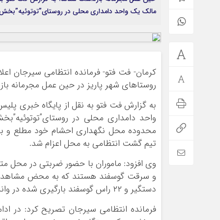
مالک یک واحد دامداری محلی در روستای”توتوئیه”بخش پ
کرمان- فت فتو- فرمانده انتظامی سیرجان اعل
روستاهای شهر پاریز در حین عمل مجرمانه با
به گزارش فت فتو به نقل از پایگاه خبری پلی
واحد دامداری محلی در روستای”توتوئیه”بخ
محدوده محل نگهداری احشام خود مطلع و بلاف
تیم گشت انتظامی به محل اعزام شد.
وی افزود: ماموران با حضور ضربتی در محل متو
دستگیر و ۲۲ راس گوسفند بارگیری شده در وانت نیز به مالکشان بازگردانده شد.