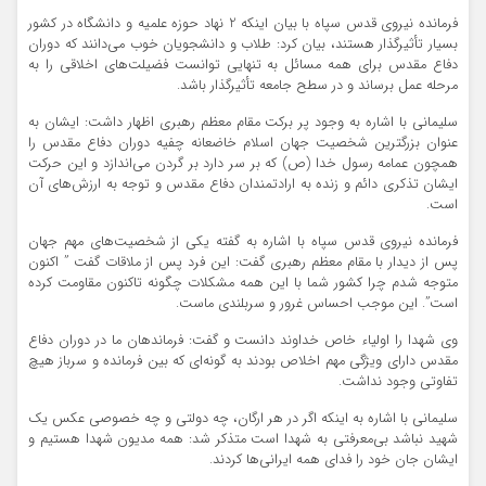
فرمانده نیروی قدس سپاه با بیان اینکه 2 نهاد حوزه علمیه و دانشگاه در کشور
بسیار تأثیرگذار هستند، بیان کرد: طلاب و دانشجویان خوب می‌دانند که دوران
دفاع مقدس برای همه مسائل به تنهایی توانست فضیلت‌های اخلاقی را به
مرحله عمل برساند و در سطح جامعه تأثیرگذار باشد.
سلیمانی با اشاره به وجود پر برکت مقام معظم رهبری اظهار داشت: ایشان به
عنوان بزرگترین شخصیت جهان اسلام خاضعانه چفیه دوران دفاع مقدس را
همچون عمامه رسول خدا (ص) که بر سر دارد بر گردن می‌اندازد و این حرکت
ایشان تذکری دائم و زنده به ارادتمندان دفاع مقدس و توجه به ارزش‌های آن
است.
فرمانده نیروی قدس سپاه با اشاره به گفته یکی از شخصیت‌های مهم جهان
پس از دیدار با مقام معظم رهبری گفت: این فرد پس از ملاقات گفت ” اکنون
متوجه شدم چرا کشور شما با این همه مشکلات چگونه تاکنون مقاومت کرده
است”. این موجب احساس غرور و سربلندی ماست.
وی شهدا را اولیاء خاص خداوند دانست و گفت: فرماندهان ما در دوران دفاع
مقدس دارای ویژگی مهم اخلاص بودند به گونه‌ای که بین فرمانده و سرباز هیچ
تفاوتی وجود نداشت.
سلیمانی با اشاره به اینکه اگر در هر ارگان، چه دولتی و چه خصوصی عکس یک
شهید نباشد بی‌معرفتی به شهدا است متذکر شد: همه مدیون شهدا هستیم و
ایشان جان خود را فدای همه ایرانی‌ها کردند.