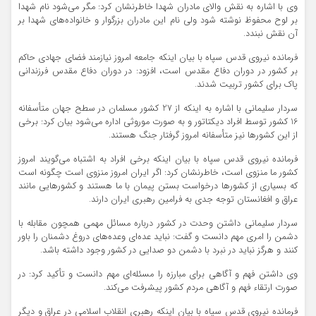
وی با اشاره به نقش والای مادران شهدا خاطرنشان کرد: مگر می‌شود نام شهدا
بر لوح محفوظ نوشته شود ولی نام این مادران بزرگوار و خانواده‌های شهدا بر
آن نقش نبندد.
فرمانده نیروی قدس سپاه با بیان اینکه جامعه امروز نیازمند فضای جهادی حاکم
بر کشور در دوران دفاع مقدس است، افزود: در دوران دفاع مقدس فرزندانی
پاک برای کشور تربیت شدند.
سردار سلیمانی با اشاره به اینکه از 27 کشور مسلمان در سطح جهان متأسفانه
16 کشور توسط افراد دیکتاتور و به صورت موروثی اداره می‌شود بیان کرد: برخی
از این کشورها نیز متأسفانه امروز گرفتار جنگ هستند.
فرمانده نیروی قدس سپاه با بیان اینکه برخی افراد به اشتباه می‌گویند امروز
کشور ما منزوی است، خاطرنشان کرد: اگر ایران امروز منزوی است چگونه است
که بسیاری از کشورها درخواست بستن پیمان با ما هستند و کشورهایی مانند
عراق و افغانستان توجه جدی به فرامین رهبری ایران دارند.
سردار سلیمانی داشتن وحدت در کشور درباره مسائل مهمی همچون مقابله با
دشمن را امری مهم دانست و گفت: نباید عده‌ای وعده‌های دروغ دشمنان را باور
کنند و هرگز نباید در نبرد با دشمن دو صدایی در کشور وجود داشته باشد.
وی داشتن فهم و آگاهی برای مبارزه را مسئله‌ای مهم دانست و تأکید کرد: در
صورت ارتقاء فهم و آگاهی مردم کشور پیشرفت می‌کند.
فرمانده نیروی قدس سپاه با بیان اینکه رهبری انقلاب اسلامی در عراق و دیگر