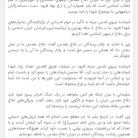
وی با بیان این که دوران دفاع مقدس برهه‎ای استثنایی و غرورآفرین از عمر
انقلاب اسلامی است که باید همواره آن را ارج نهاد افزود: دست دست‎اندرکاران
برنامه‎هایی با موضوع شهدا را باید بوسید.
فرمانده نیروی قدس سپاه با تأکید بر لزوم قدردانی از برگزارکنندگان یادواره‌های
شهدا افزود: ما در دفاع 8 ساله بهترین و ارزشمند‌ترین فرزندان ایران اسلامی را
برای دفاع از میهن اسلامی اهدا کردیم.
وی با اشاره به رفتار رزمندگان در دفاع مقدس گفت: دفاع مقدس ما در عمل
نشان داد که هدفی در مسیر حق است و رفتار رزمندگان ما آن را به درستی
جلوه‌گر شد.
فرمانده نیروی قدس سپاه افزود: در عملیات طریق القدس تعداد زیاد شهدا
فرماندهان را دچار تردید کرد، آقا محسن فرماندهان را جمع کرد و خدمت امام
برد و ایشان در آنجا فرمودند که مسئولیت این خون‌ها با من است اما شما
خوشحال باشید که نام شما بر لوح محفوظ است.
سلیمانی با بیان اینکه هر کس بخواهد در یک جنگ نابرابر پیروز شود باید
دفاع مقدس ایران را نمونه و الگوی خود قرار دهد، گفت: ویژگی‌های دفاع
مقدس نقاط مختلف این حادثه ارزشمند را برجسته کرد.
وی گفت: در تاریخ بشر به جز مقطع صدر اسلام که همه ارزش‌های انسانی
یکجا جمع شد و نیز یاران امام حسین(ع) که در سپاه گرد ایشان آمدند و با
تعداد کم اما پر فضیلت پیروزی نهایی را نصیب خود کردند هیچ‌گاه صحنه‌‌هایی
همچون رشادت رزمندگان اسلام در دوران دفاع مقدس را شاهد نبوده‌ایم.