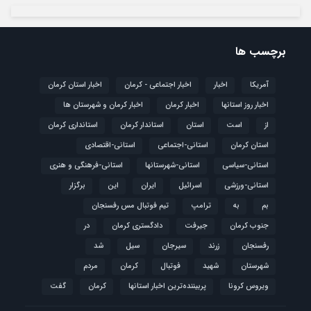
برچسب ها
آمریکا
اخبار
اخبار اجتماعی - کرمان
اخبار استان کرمان
اخبار روز استانها
اخبار کرمان
اخبار کرمان و شهرستان ها
از
است
استان
استاندار کرمان
استانداری کرمان
استان کرمان
استانی-اجتماعی
استانی-اقتصادی
استانی-سیاسی
استانی-شهرستانها
استانی-فرهنگی و هنری
استانی-ورزشی
اسرائیل
ایران
این
برگزار
بم
به
ترامپ
تیم فوتبال مس رفسنجان
جنوب کرمان
جیرفت
دادگستری کرمان
در
رفسنجان
زرند
سیرجان
سیل
شد
شهرستان
شهید
فوتبال
كرمان
مردم
ویروس کرونا
پربیننده‌ترین اخبار استانها
کرمان
گفت