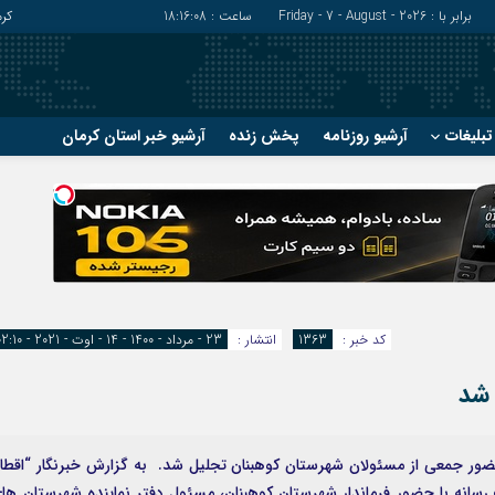
برابر با : Friday - 7 - August - 2026
ساعت :
18:16:09
کر
بلیغات
آرشیو روزنامه
پخش زنده
آرشیو خبر استان کرمان
?
?
رفسنجان
شهربابک
ریگان
عنبرآباد
زرند
فاریاب
سیرجان
فهرج
کد خبر :
1363
انتشار :
23 - مرداد - 1400 - 14 - اوت - 2021 - 02:10
 شد
 حضور جمعی از مسئولان شهرستان کوهبنان تجلیل شد. به گزارش خبرنگار “اقطا
رسانه با حضور فرماندار شهرستان کوهبنان، مسئول دفتر نماینده شهرستان ها