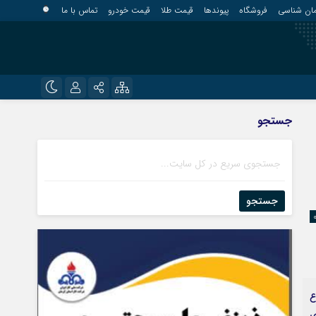
مان شناسی
فروشگاه
پیوندها
قیمت طلا
قیمت خودرو
تماس با ما
?
نام کاربری یا نشانی ایمیل
اینستاگرام
جستجو
قلعه گنج
تلگرام
کهنوج
رمز عبور
روبیکا
کوهبنان
منوجان
جستجو
ایتا
نرماشیر
مرا به خاطر بسپار
ع
ی