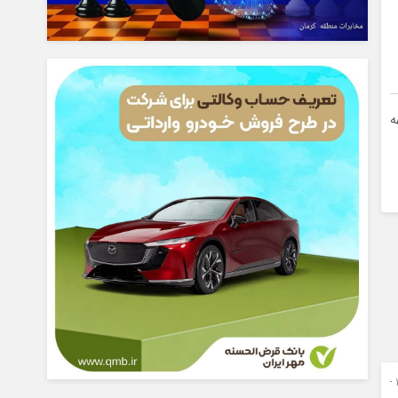
ماههه