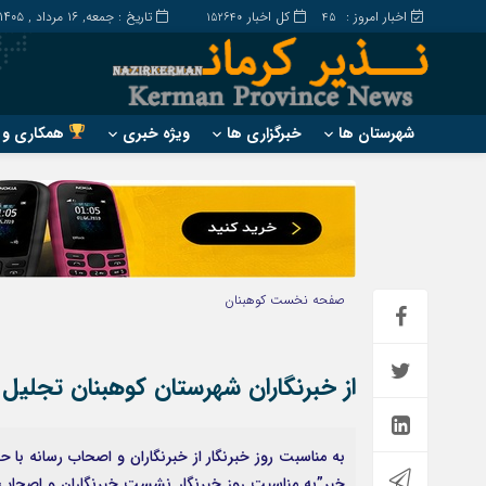
اخبار امروز :
کل اخبار
تاریخ : جمعه, ۱۶ مرداد , ۱۴۰۵
152640
45
شهرستان ها
خبرگزاری ها
ویژه خبری
همکاری و ت
?
?
ارزوئیه
بم
انار
جیرفت
بافت
رابر
صفحه نخست
کوهبنان
بردسیر
راور
از خبرنگاران شهرستان کوهبنان تجلیل
به مناسبت روز خبرنگار از خبرنگاران و اصحاب رسانه با
خبر”به مناسبت روز خبرنگار نشست خبرنگاران و اصحاب 