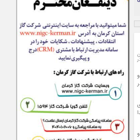
ن
ر
و
ی
ا
و