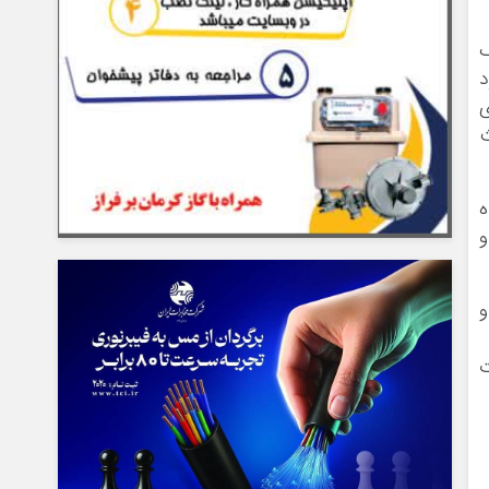
گ
د
ی
ه
و
و
ت