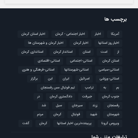
برچسب ها
آمریکا
اخبار
اخبار اجتماعی - کرمان
اخبار استان کرمان
اخبار روز استانها
اخبار کرمان
اخبار کرمان و شهرستان ها
از
است
استان
استاندار کرمان
استانداری کرمان
استان کرمان
استانی-اجتماعی
استانی-اقتصادی
استانی-سیاسی
استانی-شهرستانها
استانی-فرهنگی و هنری
استانی-ورزشی
اسرائیل
ایران
این
برگزار
بم
به
ترامپ
تیم فوتبال مس رفسنجان
جنوب کرمان
جیرفت
دادگستری کرمان
در
رفسنجان
زرند
سیرجان
سیل
شد
شهرستان
شهید
فوتبال
كرمان
مردم
ویروس کرونا
پربیننده‌ترین اخبار استانها
کرمان
گفت
تبلیغات متنی شما