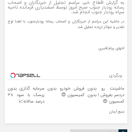
به گزارش اقطاع خبر، مراسم تجلیل از خبرنگاران و اصحاب
رسانه رودبار جنوب صبح امروز توسط اسفندیاری فرمانده ناحیه
سپاه رودبار جنوب انجام شد.
در حاشیه این مراسم از خبرنگاران و اصحاب رسانه رودبارجنوب با اهدا لوح
تقدیر و جوائز ارزنده تجلیل شد.
انتهای پیام/قنبری
وبگردی
ماشینت رو بدون
فروش خودرو بدون
سرمایه گذاری بدون
دردسر بفروش | بدون
کمیسیون 😍
ریسک با سود 38
کمسیون 😍
درصد سالانه📈
منبع:آرمان