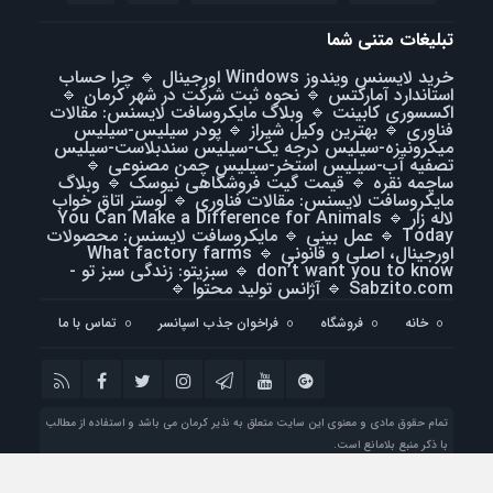
تبلیغات متنی شما
خرید لایسنس ویندوز Windows اورجینال
🔹
چرا حساب
استاندارد آمارکتس
🔹
نحوه ثبت شرکت در شهر کرمان
🔹
اکسسوری کابینت
🔹
وبلاگ مایکروسافت لایسنس: مقالات
فناوری
🔹
بهترین وکیل شیراز
🔹
پودر سیلیس-سیلیس
میکرونیزه-سیلیس درجه یک-سیلیس سندبلاست-سیلیس
تصفیه آب-سیلیس استخر-سیلیس چمن مصنوعی
🔹
ساچمه نقره
🔹
قیمت گیت فروشگاهی نیوسک
🔹
وبلاگ
مایکروسافت لایسنس: مقالات فناوری
🔹
لوستر اتاق خواب
لاله زار
🔹
You Can Make a Difference for Animals
Today
🔹
عمل بینی
🔹
مایکروسافت لایسنس: محصولات
اورجینال، اصلی و قانونی
🔹
What factory farms
don’t want you to know
🔹
سبزیتو: زندگی سبز تو -
Sabzito.com
🔹
آژانس تولید محتوا
🔹
خانه
فروشگاه
فراخوان جذب اسپانسر
تماس با ما
تمام حقوق مادی و معنوی این سایت متعلق به نذیر کرمان می باشد و استفاده از مطالب
با ذکر منبع بلامانع است.
طراحی سایت : شرکت فراز رایانه