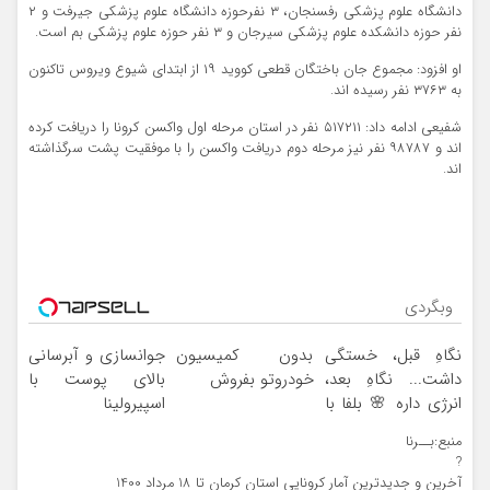
دانشگاه علوم پزشکی رفسنجان، ۳ نفرحوزه دانشگاه علوم پزشکی جیرفت و ۲
نفر حوزه دانشکده علوم پزشکی سیرجان و ۳ نفر حوزه علوم پزشکی بم است.
او افزود: مجموع جان باختگان قطعی کووید ۱۹ از ابتدای شیوع ویروس تاکنون
به ۳۷۶۳ نفر رسیده اند.
شفیعی ادامه داد: ۵۱۷۲۱۱ نفر در استان مرحله اول واکسن کرونا را دریافت کرده
اند و ۹۸۷۸۷ نفر نیز مرحله دوم دریافت واکسن را با موفقیت پشت سرگذاشته
اند.
وبگردی
نگاهِ قبل، خستگی
بدون کمیسیون
جوانسازی و آبرسانی
داشت... نگاهِ بعد،
خودروتو بفروش
بالای پوست با
انرژی داره 🌸 بلفا با
اسپیرولینا
25% تخفیف
منبع:بــرنا
?
آخرین و جدیدترین آمار کرونایی استان کرمان تا 18 مرداد 1400