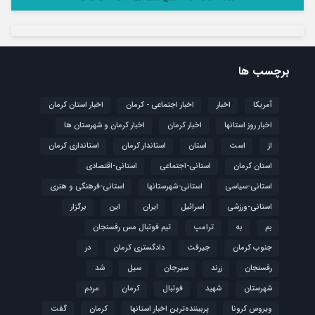
برچسب ها
آمریکا
اخبار
اخبار اجتماعی - کرمان
اخبار استان کرمان
اخبار روز استانها
اخبار کرمان
اخبار کرمان و شهرستان ها
از
است
استان
استاندار کرمان
استانداری کرمان
استان کرمان
استانی-اجتماعی
استانی-اقتصادی
استانی-سیاسی
استانی-شهرستانها
استانی-فرهنگی و هنری
استانی-ورزشی
اسرائیل
ایران
این
برگزار
بم
به
ترامپ
تیم فوتبال مس رفسنجان
جنوب کرمان
جیرفت
دادگستری کرمان
در
رفسنجان
زرند
سیرجان
سیل
شد
شهرستان
شهید
فوتبال
كرمان
مردم
ویروس کرونا
پربیننده‌ترین اخبار استانها
کرمان
گفت